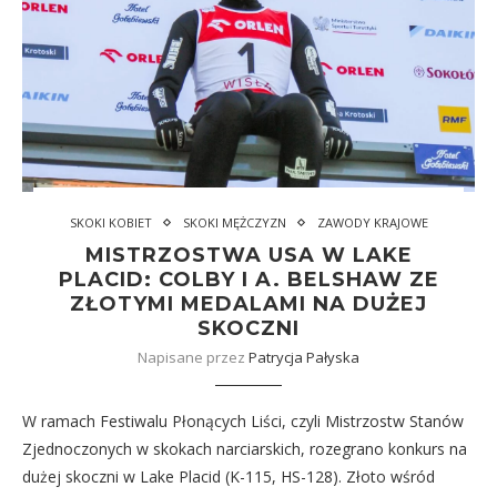
SKOKI KOBIET
SKOKI MĘŻCZYZN
ZAWODY KRAJOWE
MISTRZOSTWA USA W LAKE
PLACID: COLBY I A. BELSHAW ZE
ZŁOTYMI MEDALAMI NA DUŻEJ
SKOCZNI
Napisane przez
Patrycja Pałyska
W ramach Festiwalu Płonących Liści, czyli Mistrzostw Stanów
Zjednoczonych w skokach narciarskich, rozegrano konkurs na
dużej skoczni w Lake Placid (K-115, HS-128). Złoto wśród