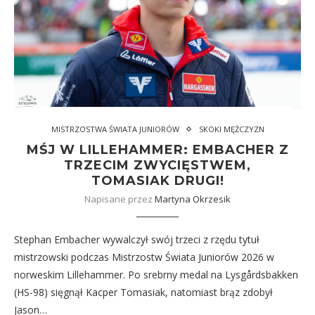
MISTRZOSTWA ŚWIATA JUNIORÓW
SKOKI MĘŻCZYZN
MŚJ W LILLEHAMMER: EMBACHER Z
TRZECIM ZWYCIĘSTWEM,
TOMASIAK DRUGI!
Napisane przez
Martyna Okrzesik
Stephan Embacher wywalczył swój trzeci z rzędu tytuł
mistrzowski podczas Mistrzostw Świata Juniorów 2026 w
norweskim Lillehammer. Po srebrny medal na Lysgårdsbakken
(HS-98) sięgnął Kacper Tomasiak, natomiast brąz zdobył
Jason…