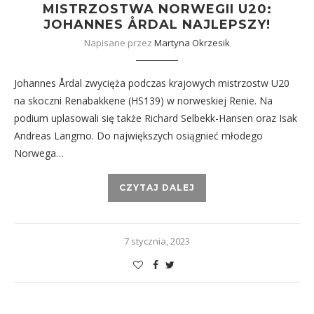
MISTRZOSTWA NORWEGII U20:
JOHANNES ÅRDAL NAJLEPSZY!
Napisane przez
Martyna Okrzesik
Johannes Årdal zwycięża podczas krajowych mistrzostw U20
na skoczni Renabakkene (HS139) w norweskiej Renie. Na
podium uplasowali się także Richard Selbekk-Hansen oraz Isak
Andreas Langmo. Do największych osiągnieć młodego
Norwega…
CZYTAJ DALEJ
7 stycznia, 2023