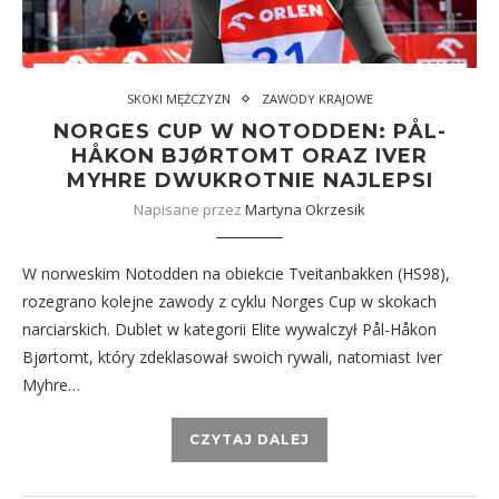
SKOKI MĘŻCZYZN
ZAWODY KRAJOWE
NORGES CUP W NOTODDEN: PÅL-
HÅKON BJØRTOMT ORAZ IVER
MYHRE DWUKROTNIE NAJLEPSI
Napisane przez
Martyna Okrzesik
W norweskim Notodden na obiekcie Tveitanbakken (HS98),
rozegrano kolejne zawody z cyklu Norges Cup w skokach
narciarskich. Dublet w kategorii Elite wywalczył Pål-Håkon
Bjørtomt, który zdeklasował swoich rywali, natomiast Iver
Myhre…
CZYTAJ DALEJ