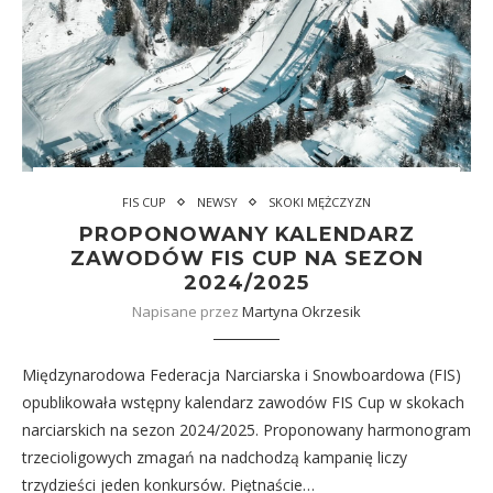
FIS CUP
NEWSY
SKOKI MĘŻCZYZN
PROPONOWANY KALENDARZ
ZAWODÓW FIS CUP NA SEZON
2024/2025
Napisane przez
Martyna Okrzesik
Międzynarodowa Federacja Narciarska i Snowboardowa (FIS)
opublikowała wstępny kalendarz zawodów FIS Cup w skokach
narciarskich na sezon 2024/2025. Proponowany harmonogram
trzecioligowych zmagań na nadchodzą kampanię liczy
trzydzieści jeden konkursów. Piętnaście…