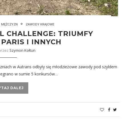
I MĘŻCZYZN
ZAWODY KRAJOWE
L CHALLENGE: TRIUMFY
PARIS I INNYCH
przez
Szymon Kołtun
koczniach w Autrans odbyły się młodzieżowe zawody pod szyldem
ozegrano w sumie 5 konkursów…
YTAJ DALEJ