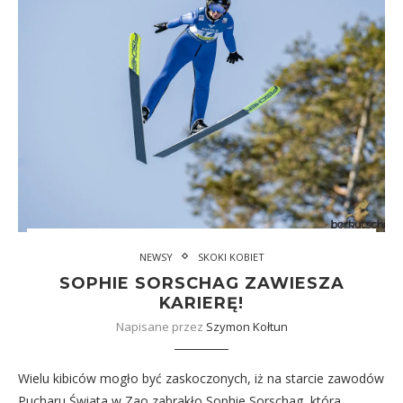
NEWSY
SKOKI KOBIET
SOPHIE SORSCHAG ZAWIESZA
KARIERĘ!
Napisane przez
Szymon Kołtun
Wielu kibiców mogło być zaskoczonych, iż na starcie zawodów
Pucharu Świata w Zao zabrakło Sophie Sorschag, która