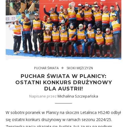
PUCHAR ŚWIATA
SKOKI MĘŻCZYZN
PUCHAR ŚWIATA W PLANICY:
OSTATNI KONKURS DRUŻYNOWY
DLA AUSTRII!
Napisane przez
Michalina Szczepańska
W sobotni poranek w Planicy na skoczni Letalnica HS240 odbył
się ostatni konkurs drużynowy w ramach sezonu 2024/25.
Zwycięską nacją okazała się Austria, tuż za nią na podium