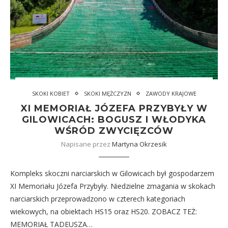
SKOKI KOBIET
SKOKI MĘŻCZYZN
ZAWODY KRAJOWE
XI MEMORIAŁ JÓZEFA PRZYBYŁY W
GILOWICACH: BOGUSZ I WŁODYKA
WŚRÓD ZWYCIĘZCÓW
Napisane przez
Martyna Okrzesik
Kompleks skoczni narciarskich w Gilowicach był gospodarzem
XI Memoriału Józefa Przybyły. Niedzielne zmagania w skokach
narciarskich przeprowadzono w czterech kategoriach
wiekowych, na obiektach HS15 oraz HS20. ZOBACZ TEŻ:
MEMORIAŁ TADEUSZA…