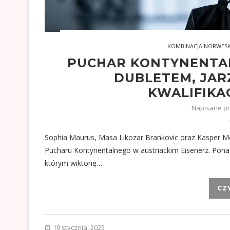
KOMBINACJA NORWES
PUCHAR KONTYNENTAL
DUBLETEM, JAR
KWALIFIKA
Napisane p
Sophia Maurus, Masa Likozar Brankovic oraz Kasper Mo
Pucharu Kontynentalnego w austriackim Eisenerz. Pona
którym wiktorię…
CZ
19 stycznia, 2025