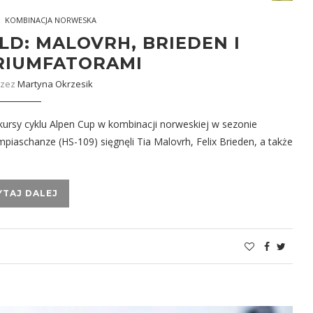
KOMBINACJA NORWESKA
LD: MALOVRH, BRIEDEN I
RIUMFATORAMI
rzez
Martyna Okrzesik
ursy cyklu Alpen Cup w kombinacji norweskiej w sezonie
iaschanze (HS-109) sięgnęli Tia Malovrh, Felix Brieden, a także
YTAJ DALEJ