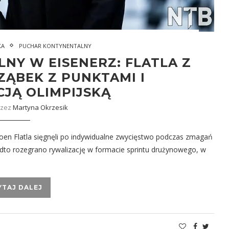
KA
PUCHAR KONTYNENTALNY
NY W EISENERZ: FLATLA Z
ZĄBEK Z PUNKTAMI I
CJĄ OLIMPIJSKĄ
rzez
Martyna Okrzesik
en Flatla sięgnęli po indywidualne zwycięstwo podczas zmagań
dto rozegrano rywalizację w formacie sprintu drużynowego, w
YTAJ DALEJ