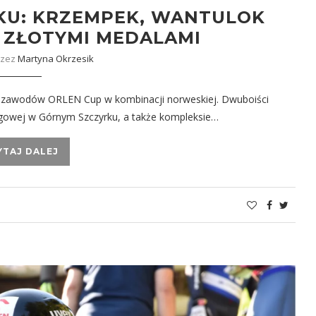
KU: KRZEMPEK, WANTULOK
E ZŁOTYMI MEDALAMI
rzez
Martyna Okrzesik
cja zawodów ORLEN Cup w kombinacji norweskiej. Dwuboiści
egowej w Górnym Szczyrku, a także kompleksie…
YTAJ DALEJ