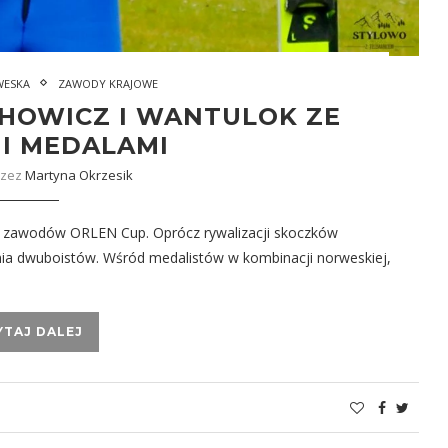
WESKA
ZAWODY KRAJOWE
CHOWICZ I WANTULOK ZE
I MEDALAMI
rzez
Martyna Okrzesik
a zawodów ORLEN Cup. Oprócz rywalizacji skoczków
nia dwuboistów. Wśród medalistów w kombinacji norweskiej,
YTAJ DALEJ