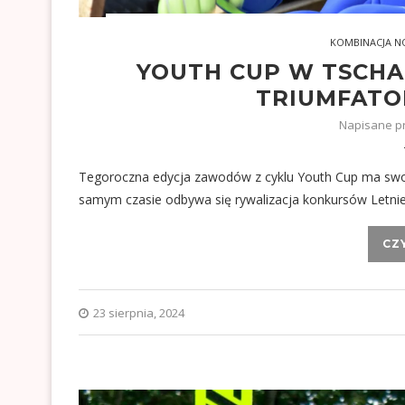
KOMBINACJA 
YOUTH CUP W TSCHA
TRIUMFATO
Napisane p
Tegoroczna edycja zawodów z cyklu Youth Cup ma swo
samym czasie odbywa się rywalizacja konkursów Letn
CZ
23 sierpnia, 2024