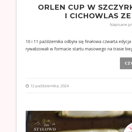
ORLEN CUP W SZCZYR
I CICHOWLAS Z
Napisane p
10 i 11 października odbyła się finałowa czwarta edy
rywalizowali w formacie startu masowego na trasie bi
CZ
12 października, 2024