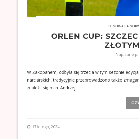
KOMBINACJA NOR
ORLEN CUP: SZCZE
ZŁOTYM
Napisane p
W Zakopanem, odbyła się trzecia w tym sezonie edycj
narciarskich, tradycyjnie przeprowadzono także zmaga
znaleźli się m.in. Andrzej…
CZ
13 lutego, 2024