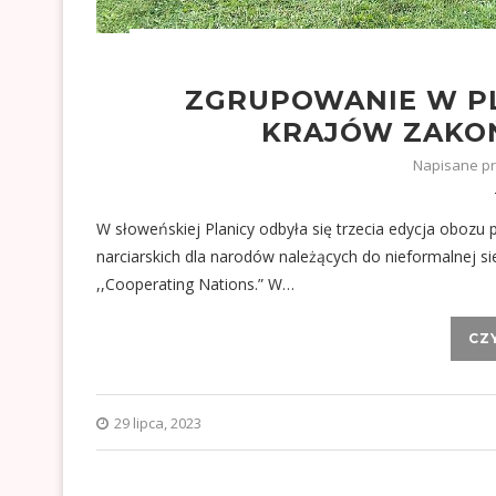
ZGRUPOWANIE W PL
KRAJÓW ZAKO
Napisane p
W słoweńskiej Planicy odbyła się trzecia edycja oboz
narciarskich dla narodów należących do nieformalnej s
,,Cooperating Nations.” W…
CZ
29 lipca, 2023