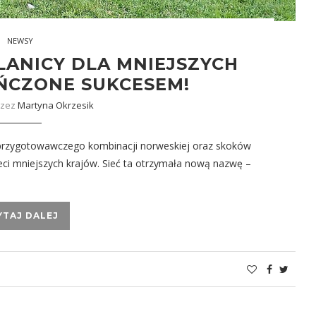
NEWSY
ANICY DLA MNIEJSZYCH
ŃCZONE SUKCESEM!
rzez
Martyna Okrzesik
u przygotowawczego kombinacji norweskiej oraz skoków
ieci mniejszych krajów. Sieć ta otrzymała nową nazwę –
YTAJ DALEJ