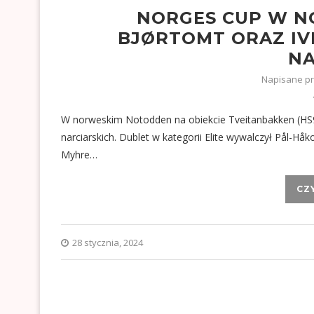
NORGES CUP W N
BJØRTOMT ORAZ I
NA
Napisane p
W norweskim Notodden na obiekcie Tveitanbakken (HS9
narciarskich. Dublet w kategorii Elite wywalczył Pål-Hå
Myhre…
CZ
28 stycznia, 2024