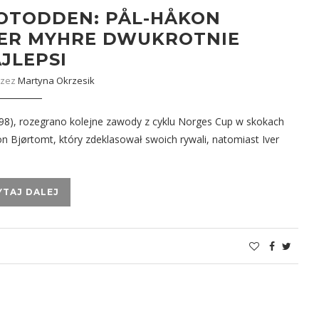
OTODDEN: PÅL-HÅKON
VER MYHRE DWUKROTNIE
JLEPSI
rzez
Martyna Okrzesik
8), rozegrano kolejne zawody z cyklu Norges Cup w skokach
kon Bjørtomt, który zdeklasował swoich rywali, natomiast Iver
YTAJ DALEJ