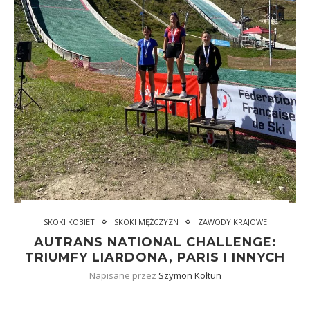
SKOKI KOBIET
SKOKI MĘŻCZYZN
ZAWODY KRAJOWE
AUTRANS NATIONAL CHALLENGE:
TRIUMFY LIARDONA, PARIS I INNYCH
Napisane przez
Szymon Kołtun