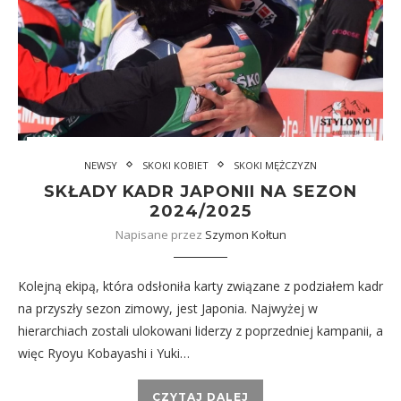
NEWSY
SKOKI KOBIET
SKOKI MĘŻCZYZN
SKŁADY KADR JAPONII NA SEZON
2024/2025
Napisane przez
Szymon Kołtun
Kolejną ekipą, która odsłoniła karty związane z podziałem kadr
na przyszły sezon zimowy, jest Japonia. Najwyżej w
hierarchiach zostali ulokowani liderzy z poprzedniej kampanii, a
więc Ryoyu Kobayashi i Yuki…
CZYTAJ DALEJ