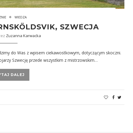
ZNIE
WIEDZA
RNSKÖLDSVIK, SZWECJA
zez
Zuzanna Karwacka
hodzimy do Was z wpisem ciekawostkowym, dotyczącym skoczni.
kojarzy Szwecję przede wszystkim z mistrzowskim…
YTAJ DALEJ