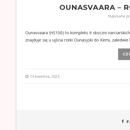
OUNASVAARA – R
Napisane p
Ounasvaara (HS100) to kompleks 6 skoczni narciarskich
znajduje się u ujścia rzeki Ounasjoki do Kemi, zaledwi
CZ
13 kwietnia, 2023
F