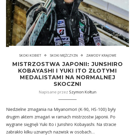
SKOKI KOBIET
SKOKI MĘŻCZYZN
ZAWODY KRAJOWE
MISTRZOSTWA JAPONII: JUNSHIRO
KOBAYASHI I YUKI ITO ZŁOTYMI
MEDALISTAMI NA NORMALNEJ
SKOCZNI
Napisane przez
Szymon Kołtun
Niedzielne zmagania na Miyanomori (K-90, HS-100) były
drugim aktem zmagań w ramach mistrzostw Japonii. Po
wygrane sięgnęli Yuki Ito i Junshiro Kobayashi. Na stracie
zabrakło kilku uznanych nazwisk w osobach…