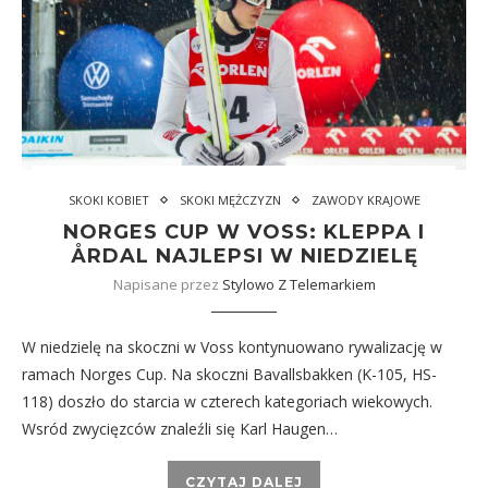
SKOKI KOBIET
SKOKI MĘŻCZYZN
ZAWODY KRAJOWE
NORGES CUP W VOSS: KLEPPA I
ÅRDAL NAJLEPSI W NIEDZIELĘ
Napisane przez
Stylowo Z Telemarkiem
W niedzielę na skoczni w Voss kontynuowano rywalizację w
ramach Norges Cup. Na skoczni Bavallsbakken (K-105, HS-
118) doszło do starcia w czterech kategoriach wiekowych.
Wsród zwycięzców znaleźli się Karl Haugen…
CZYTAJ DALEJ