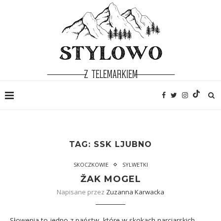
TAG:
SSK LJUBNO
SKOCZKOWIE
SYLWETKI
ŽAK MOGEL
Napisane przez
Zuzanna Karwacka
Słowenia to jedno z państw, które w skokach narciarskich