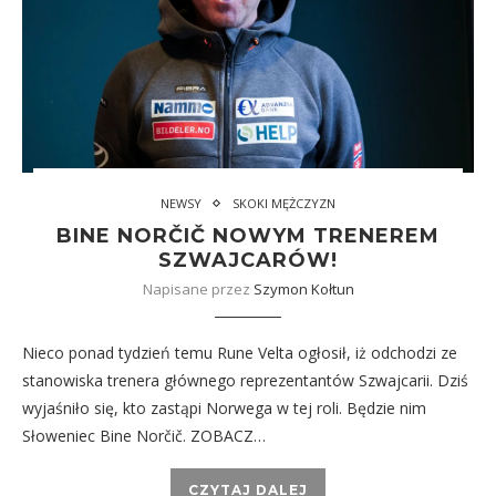
NEWSY
SKOKI MĘŻCZYZN
BINE NORČIČ NOWYM TRENEREM
SZWAJCARÓW!
Napisane przez
Szymon Kołtun
Nieco ponad tydzień temu Rune Velta ogłosił, iż odchodzi ze
stanowiska trenera głównego reprezentantów Szwajcarii. Dziś
wyjaśniło się, kto zastąpi Norwega w tej roli. Będzie nim
Słoweniec Bine Norčič. ZOBACZ…
CZYTAJ DALEJ