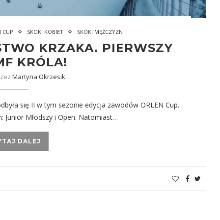
N CUP
SKOKI KOBIET
SKOKI MĘŻCZYZN
STWO KRZAKA. PIERWSZY
MF KRÓLA!
rzez
Martyna Okrzesik
odbyła się II w tym sezonie edycja zawodów ORLEN Cup.
h: Junior Młodszy i Open. Natomiast…
YTAJ DALEJ