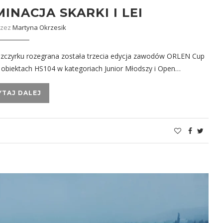
INACJA SKARKI I LEI
rzez
Martyna Okrzesik
w Szczyrku rozegrana została trzecia edycja zawodów ORLEN Cup
 obiektach HS104 w kategoriach Junior Młodszy i Open…
YTAJ DALEJ