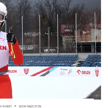
KI KOBIET
SKOKI MĘŻCZYZN