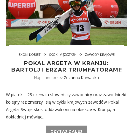
SKOKI KOBIET
SKOKI MĘŻCZYZN
ZAWODY KRAJOWE
POKAL ARGETA W KRANJU:
BARTOLJ I ERZAR TRIUMFATORAMI!
Napisane przez
Zuzanna Karwacka
W piątek – 28 czerwca słoweńscy zawodnicy oraz zawodniczki
kolejny raz zmierzyli się w cyklu krajowych zawodów Pokal
Argeta. Swoje skoki oddawali oni na obiekcie w Kranju, a
dokładniej mówiąc…
CZYTAJ DALEJ