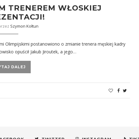
YM TRENEREM WŁOSKIEJ
ZENTACJI!
przez
Szymon Kołtun
i Olimpijskimi postanowiono o zmianie trenera męskiej kadry
nowisko opuścił Jakub Jiroutek, a jego…
YTAJ DALEJ
ACEBOOK
TWITTER
INSTAGRAM
TIK