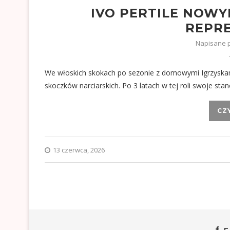
IVO PERTILE NOW
REPRE
Napisane 
We włoskich skokach po sezonie z domowymi Igrzyskam
skoczków narciarskich. Po 3 latach w tej roli swoje sta
CZ
13 czerwca, 2026
F