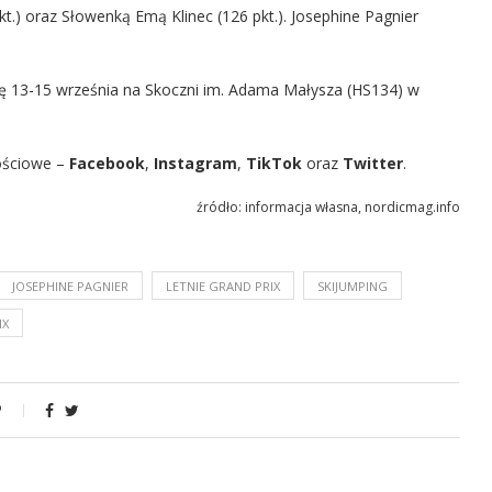
pkt.) oraz Słowenką Emą Klinec (126 pkt.). Josephine Pagnier
ię 13-15 września na Skoczni im. Adama Małysza (HS134) w
ościowe –
Facebook
,
Instagram
,
TikTok
oraz
Twitter
.
źródło: informacja własna, nordicmag.info
JOSEPHINE PAGNIER
LETNIE GRAND PRIX
SKIJUMPING
IX