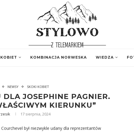
 KOBIET
KOMBINACJA NORWESKA
WIEDZA
FO
NEWSY
SKOKI KOBIET
 DLA JOSEPHINE PAGNIER.
WŁAŚCIWYM KIERUNKU”
rzesik
17 sierpnia, 2024
 Courchevel był niezwykle udany dla reprezentantów