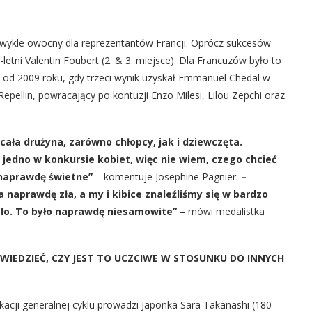
zwykle owocny dla reprezentantów Francji. Oprócz sukcesów
letni Valentin Foubert (2. & 3. miejsce). Dla Francuzów było to
 od 2009 roku, gdy trzeci wynik uzyskał Emmanuel Chedal w
epellin, powracający po kontuzji Enzo Milesi, Lilou Zepchi oraz
 cała drużyna, zarówno chłopcy, jak i dziewczęta.
edno w konkursie kobiet, więc nie wiem, czego chcieć
o naprawdę świetne”
– komentuje Josephine Pagnier.
–
 naprawdę zła, a my i kibice znaleźliśmy się w bardzo
ło. To było naprawdę niesamowite”
– mówi medalistka
OWIEDZIEĆ, CZY JEST TO UCZCIWE W STOSUNKU DO INNYCH
kacji generalnej cyklu prowadzi Japonka Sara Takanashi (180