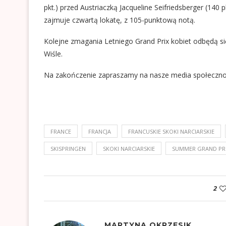
pkt.) przed Austriaczką Jacqueline Seifriedsberger (140 
zajmuje czwartą lokatę, z 105-punktową notą.
Kolejne zmagania Letniego Grand Prix kobiet odbędą s
Wiśle.
Na zakończenie zapraszamy na nasze media społeczn
FRANCE
FRANCJA
FRANCUSKIE SKOKI NARCIARSKIE
SKISPRINGEN
SKOKI NARCIARSKIE
SUMMER GRAND PR
2
MARTYNA OKRZESIK