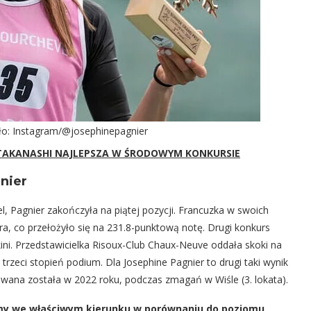
dło: Instagram/@josephinepagnier
 TAKANASHI NAJLEPSZA W ŚRODOWYM KONKURSIE
nier
, Pagnier zakończyła na piątej pozycji. Francuzka w swoich
a, co przełożyło się na 231.8-punktową notę. Drugi konkurs
zkini. Przedstawicielka Risoux-Club Chaux-Neuve oddała skoki na
trzeci stopień podium. Dla Josephine Pagnier to drugi taki wynik
kowana została w 2022 roku, podczas zmagań w Wiśle (3. lokata).
emy we właściwym kierunku w porównaniu do poziomu