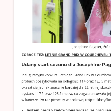
Josephine Pagnier, źró
ZOBACZ TEŻ:
LETNIE GRAND PRIX W COURCHEVEL:
Udany start sezonu dla Josephine Pag
Inauguracyjny konkurs Letniego Grand Prix w Courchevel
próbach poszybowała na odległość 114 oraz 125.5 metr
okazał się jednak znacznie bardziej dla 22-letniej skoc
dystans 117.5 oraz 123.5 metra, co zagwarantowało jej 
w karierze. Po raz pierwszy w czołowej trójce sklasyfi
– ,,Jestem bardzo zadowolona widząc, że pracuj