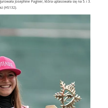
rowała Josephine Pagnier, która uplasowała się na 5. i 3.
az (HS132).