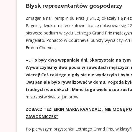
Błysk reprezentantów gospodarzy
Zmagania na Tremplin du Praz (HS132) okazały się nie
Pagnier, dwukrotnie w czołowej trójce uplasował się 22-
pierwsze podium w cyklu Letniego Grand Prix mężczyzn
Pragelato. Ponadto w Courchevel punkty wywalczył Ari R
Emma Chervet.
– ,,To były dwa wspaniałe dni. Skorzystała na tym
Wywalczyliśmy dwa podia w zawodach mężczyzn i j
więcej! Coś takiego nigdy się nie wydarzyło i był
,,Wspaniale było rywalizować w domu. Pogoda była
trudnych warunkach. Mimo tego wiele osób zosta
mistrzostw świata juniorów.
ZOBACZ TEŻ:
EIRIN MARIA KVANDAL: ,,NIE MOGĘ P
ZAWODNICZEK”
Po pierwszym przystanku Letniego Grand Prix, w klasyfi