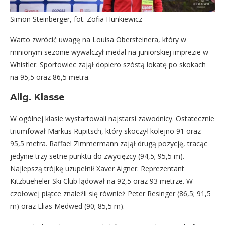
Simon Steinberger, fot. Zofia Hunkiewicz
Warto zwrócić uwagę na Louisa Obersteinera, który w
minionym sezonie wywalczył medal na juniorskiej imprezie w
Whistler. Sportowiec zajął dopiero szóstą lokatę po skokach
na 95,5 oraz 86,5 metra.
Allg. Klasse
W ogólnej klasie wystartowali najstarsi zawodnicy. Ostatecznie
triumfował Markus Rupitsch, który skoczył kolejno 91 oraz
95,5 metra. Raffael Zimmermann zajął drugą pozycję, tracąc
jedynie trzy setne punktu do zwycięzcy (94,5; 95,5 m).
Najlepszą trójkę uzupełnił Xaver Aigner. Reprezentant
Kitzbueheler Ski Club lądował na 92,5 oraz 93 metrze. W
czołowej piątce znaleźli się również Peter Resinger (86,5; 91,5
m) oraz Elias Medwed (90; 85,5 m).