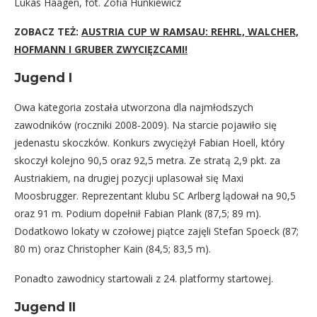
Lukas Haagen, fot. Zofia Hunkiewicz
ZOBACZ TEŻ:
AUSTRIA CUP W RAMSAU: REHRL, WALCHER,
HOFMANN I GRUBER ZWYCIĘZCAMI!
Jugend I
Owa kategoria została utworzona dla najmłodszych
zawodników (roczniki 2008-2009). Na starcie pojawiło się
jedenastu skoczków. Konkurs zwyciężył Fabian Hoell, który
skoczył kolejno 90,5 oraz 92,5 metra. Ze stratą 2,9 pkt. za
Austriakiem, na drugiej pozycji uplasował się Maxi
Moosbrugger. Reprezentant klubu SC Arlberg lądował na 90,5
oraz 91 m. Podium dopełnił Fabian Plank (87,5; 89 m).
Dodatkowo lokaty w czołowej piątce zajęli Stefan Spoeck (87;
80 m) oraz Christopher Kain (84,5; 83,5 m).
Ponadto zawodnicy startowali z 24. platformy startowej.
Jugend II