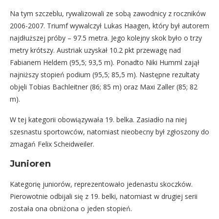
Na tym szczeblu, rywalizowali ze sobą zawodnicy z roczników
2006-2007. Triumf wywalczył Lukas Haagen, który był autorem
najdłuższej próby – 97.5 metra. Jego kolejny skok było o trzy
metry krótszy. Austriak uzyskał 10.2 pkt przewagę nad
Fabianem Heldem (95,5; 93,5 m). Ponadto Niki Humml zajął
najniższy stopień podium (95,5; 85,5 m). Następne rezultaty
objęli Tobias Bachleitner (86; 85 m) oraz Maxi Zaller (85; 82
m).
W tej kategorii obowiązywała 19. belka. Zasiadło na niej
szesnastu sportowców, natomiast nieobecny był zgłoszony do
zmagań Felix Scheidweiler.
Junioren
Kategorię juniorów, reprezentowało jedenastu skoczków.
Pierowotnie odbijali się z 19. belki, natomiast w drugiej serii
została ona obniżona o jeden stopień.