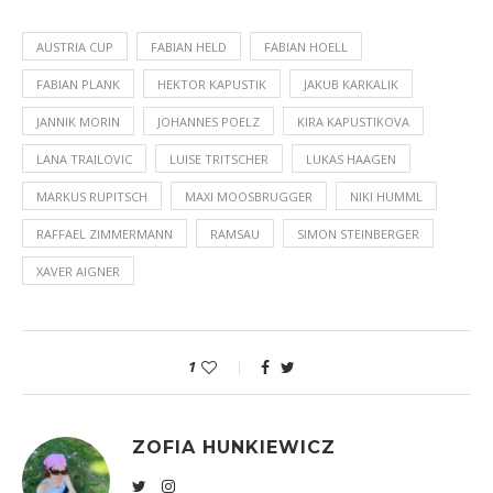
AUSTRIA CUP
FABIAN HELD
FABIAN HOELL
FABIAN PLANK
HEKTOR KAPUSTIK
JAKUB KARKALIK
JANNIK MORIN
JOHANNES POELZ
KIRA KAPUSTIKOVA
LANA TRAILOVIC
LUISE TRITSCHER
LUKAS HAAGEN
MARKUS RUPITSCH
MAXI MOOSBRUGGER
NIKI HUMML
RAFFAEL ZIMMERMANN
RAMSAU
SIMON STEINBERGER
XAVER AIGNER
1
ZOFIA HUNKIEWICZ