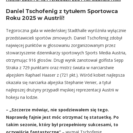
Daniel Tschofenig z tytułem Sportowca
Roku 2025 w Austrii!
Tegoroczna gala w wiedeńskiej Stadthalle wyróżniła wyłącznie
przedstawicieli sportów zimowych. Daniel Tschofenig zdobył
najwięcej punktów w głosowaniu zorganizowanym przez
stowarzyszenie dziennikarzy sportowych Sports Media Austria,
otrzymując 916 głosów. Drugi wynik zanotował golfista Sepp
Straka z 729 punktami oraz mistrz świata w narciarstwie
alpejskim Raphael Haaser z (721 pkt.). Wśród kobiet najlepsza
okazała się narciarka alpejska Stephanie Venier, a tytuł
najlepszej drużyny przypadł męskiej reprezentacji Austrii w
hokeju na lodzie.
– „Szczerze mówiąc, nie spodziewałem się tego.
Naprawdę fajnie jest móc otrzymać tę statuetkę. Po
takim sezonie, który był przepełniony sukcesami, to
oczywiście fantastyczne”
– wyznał Tschofenig.