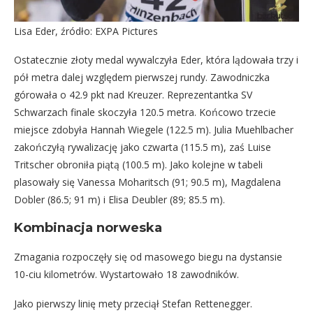
Lisa Eder, źródło: EXPA Pictures
Ostatecznie złoty medal wywalczyła Eder, która lądowała trzy i
pół metra dalej względem pierwszej rundy. Zawodniczka
górowała o 42.9 pkt nad Kreuzer. Reprezentantka SV
Schwarzach finale skoczyła 120.5 metra. Końcowo trzecie
miejsce zdobyła Hannah Wiegele (122.5 m). Julia Muehlbacher
zakończyłą rywalizację jako czwarta (115.5 m), zaś Luise
Tritscher obroniła piątą (100.5 m). Jako kolejne w tabeli
plasowały się Vanessa Moharitsch (91; 90.5 m), Magdalena
Dobler (86.5; 91 m) i Elisa Deubler (89; 85.5 m).
Kombinacja norweska
Zmagania rozpoczęły się od masowego biegu na dystansie
10-ciu kilometrów. Wystartowało 18 zawodników.
Jako pierwszy linię mety przeciął Stefan Rettenegger.