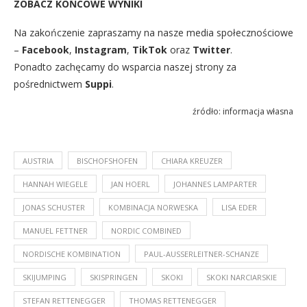
ZOBACZ KOŃCOWE WYNIKI
Na zakończenie zapraszamy na nasze media społecznościowe
–
Facebook
,
Instagram
,
TikTok
oraz
Twitter
.
Ponadto zachęcamy do wsparcia naszej strony za
pośrednictwem
Suppi
.
źródło: informacja własna
AUSTRIA
BISCHOFSHOFEN
CHIARA KREUZER
HANNAH WIEGELE
JAN HOERL
JOHANNES LAMPARTER
JONAS SCHUSTER
KOMBINACJA NORWESKA
LISA EDER
MANUEL FETTNER
NORDIC COMBINED
NORDISCHE KOMBINATION
PAUL-AUSSERLEITNER-SCHANZE
SKIJUMPING
SKISPRINGEN
SKOKI
SKOKI NARCIARSKIE
STEFAN RETTENEGGER
THOMAS RETTENEGGER