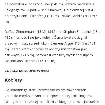
na półmetku – Jonas Schuster (141 m). Srebrny medalista z
ubiegłego roku upadł w serii finałowej. Do pierwszej piątki
dołączyli Daniel Tschofenig (131 m) i Niklas Bachlinger (129.5
m).
Raffael Zimmernann (134.5; 134.5 m) i Stephan Embacher (134;
135 m) umościli się jako kolejni. Ósmą lokatę osiągnął
brązowy mistrz sprzed roku – Clemens Aigner (134.5 m; 131
m). Stefan Kraft końcowo zakończył mistrzostwa jako
dziewiąty (124.5 m), natomiast dziesiąty wynik padł łupem
Maximiliana Ortnera (132; 132 m).
ZOBACZ KOŃCOWE WYNIKI
Kobiety
Do sobotniego startu przystąpiło osiem zawodniczek.
Zabrakło między innymi kontuzjowanej Evy Pinkelnig oraz
Marity Kramer i złotej medalistki z ubiegłego roku – Jacqueline