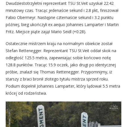
Dwudziestotrzyletni reprezentant TSU St.Veit uzyskał 22:42
minutowy czas. Tracąc jedenaście sekund i 2.8 pkt, finiszował
Fabio Obermeyr. Następne czternaście sekund i 3.2 punktu
później, bieg ukończyli ex aequo Johannes Lamparter i Martin
Fritz. Miejsce piąte zajął Mario Seidl (+0:28).
Ostatecznie mistrzem kraju na normalnym obiekcie został
Stefan Rettenegger. Reprezentant TSU St.Veit oddał skok na
odległość 125.5 metra, zapewniając sobie końcowo notę
128.8 punktów. Tracąc 15.9 oczek, jako drugi po identycznej
próbie, znalazł się Thomas Rettenegger. Przypomnijmy, iż
starszy z braci bronił złotego tytułu mistrza sprzed roku.
Podium dopełnił Johannes Lamparter, który lądował 5.5 metra
krócej od rodzeństwa.