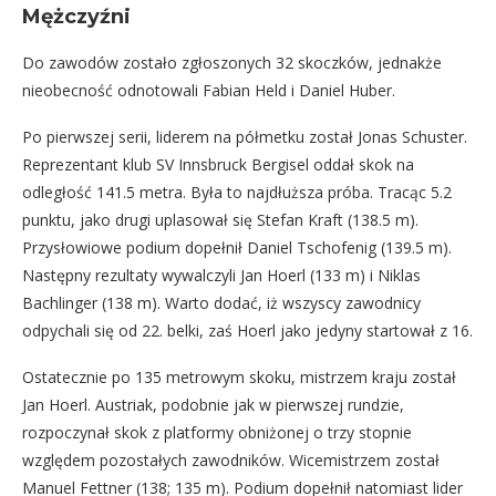
Mężczyźni
Do zawodów zostało zgłoszonych 32 skoczków, jednakże
nieobecność odnotowali Fabian Held i Daniel Huber.
Po pierwszej serii, liderem na półmetku został Jonas Schuster.
Reprezentant klub SV Innsbruck Bergisel oddał skok na
odległość 141.5 metra. Była to najdłuższa próba. Tracąc 5.2
punktu, jako drugi uplasował się Stefan Kraft (138.5 m).
Przysłowiowe podium dopełnił Daniel Tschofenig (139.5 m).
Następny rezultaty wywalczyli Jan Hoerl (133 m) i Niklas
Bachlinger (138 m). Warto dodać, iż wszyscy zawodnicy
odpychali się od 22. belki, zaś Hoerl jako jedyny startował z 16.
Ostatecznie po 135 metrowym skoku, mistrzem kraju został
Jan Hoerl. Austriak, podobnie jak w pierwszej rundzie,
rozpoczynał skok z platformy obniżonej o trzy stopnie
względem pozostałych zawodników. Wicemistrzem został
Manuel Fettner (138; 135 m). Podium dopełnił natomiast lider