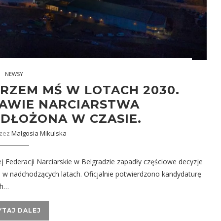
NEWSY
RZEM MŚ W LOTACH 2030.
RAWIE NARCIARSTWA
DŁOŻONA W CZASIE.
rzez
Małgosia Mikulska
 Federacji Narciarskie w Belgradzie zapadły częściowe decyzje
 w nadchodzących latach. Oficjalnie potwierdzono kandydaturę
ch…
YTAJ DALEJ