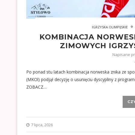
IGRZYSKA OLIMPIJSKIE
KOMBINACJA NORWES
ZIMOWYCH IGRZYS
Napisane p
Po ponad stu latach kombinacja norweska znika ze spo
(MKOl) podjął decyzję o usunięciu dyscypliny z program
ZOBACZ…
CZ
7 lipca, 2026