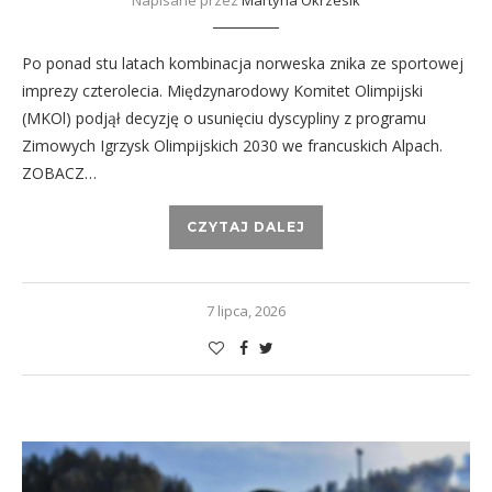
Napisane przez
Martyna Okrzesik
Po ponad stu latach kombinacja norweska znika ze sportowej
imprezy czterolecia. Międzynarodowy Komitet Olimpijski
(MKOl) podjął decyzję o usunięciu dyscypliny z programu
Zimowych Igrzysk Olimpijskich 2030 we francuskich Alpach.
ZOBACZ…
CZYTAJ DALEJ
7 lipca, 2026