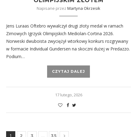
OLIMPIJSKIM ZŁOTEM
Napisane przez
Martyna Okrzesik
Jens Luraas Oftebro wywalczył drugi złoty medal w ramach
Zimowych Igrzysk Olimpijskich Mediolan-Cortina 2026.
Norweski dwuboista zwyciężył wtorkowy konkurs rozgrywany
w formacie Individual Gundersen na skoczni dużej w Predazzo.
Podium…
CZYTAJ DALEJ
17 lutego, 2026
1
…
2
3
35