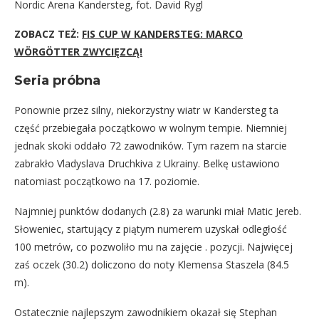
Nordic Arena Kandersteg, fot. David Rygl
ZOBACZ TEŻ:
FIS CUP W KANDERSTEG: MARCO
WÖRGÖTTER ZWYCIĘZCĄ!
Seria próbna
Ponownie przez silny, niekorzystny wiatr w Kandersteg ta
część przebiegała początkowo w wolnym tempie. Niemniej
jednak skoki oddało 72 zawodników. Tym razem na starcie
zabrakło Vladyslava Druchkiva z Ukrainy. Belkę ustawiono
natomiast początkowo na 17. poziomie.
Najmniej punktów dodanych (2.8) za warunki miał Matic Jereb.
Słoweniec, startujący z piątym numerem uzyskał odległość
100 metrów, co pozwoliło mu na zajęcie . pozycji. Najwięcej
zaś oczek (30.2) doliczono do noty Klemensa Staszela (84.5
m).
Ostatecznie najlepszym zawodnikiem okazał się Stephan