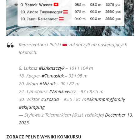
Reprezentanci Polski
zakończyli na następujących
lokatach:
8. Łukasz
#Łukaszczyk
– 101 i 104 m
18. Kacper
#Tomasiak
– 93 i 95 m
20. Adam
#Niżnik
– 90 i 87 m
24. Tymoteusz
#Amilkiewicz
– 93 i 87.5 m
30. Wiktor
#Szozda
– 95.5 i 81 m
#skijumpingfamily
#skijumping
— Stylowo z Telemarkiem (@szt_redakcja)
December 10,
2023
ZOBACZ PEŁNE WYNIKI KONKURSU