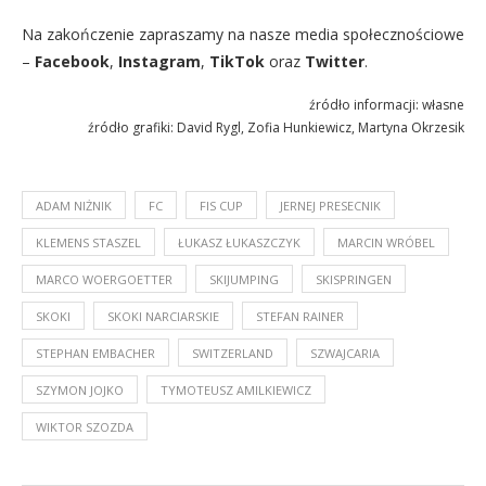
Na zakończenie zapraszamy na nasze media społecznościowe
–
Facebook
,
Instagram
,
TikTok
oraz
Twitter
.
źródło informacji: własne
źródło grafiki: David Rygl, Zofia Hunkiewicz, Martyna Okrzesik
ADAM NIŻNIK
FC
FIS CUP
JERNEJ PRESECNIK
KLEMENS STASZEL
ŁUKASZ ŁUKASZCZYK
MARCIN WRÓBEL
MARCO WOERGOETTER
SKIJUMPING
SKISPRINGEN
SKOKI
SKOKI NARCIARSKIE
STEFAN RAINER
STEPHAN EMBACHER
SWITZERLAND
SZWAJCARIA
SZYMON JOJKO
TYMOTEUSZ AMILKIEWICZ
WIKTOR SZOZDA