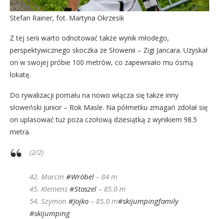
Stefan Rainer, fot. Martyna Okrzesik
Z tej serii warto odnotować także wynik młodego,
perspektywicznego skoczka ze Słowenii – Zigi Jancara. Uzyskał
on w swojej próbie 100 metrów, co zapewniało mu ósmą
lokatę.
Do rywalizacji pomału na nowo włącza się także inny
słoweński junior – Rok Masle. Na półmetku zmagań zdołał się
on uplasować tuż poza czołową dziesiątką z wynikiem 98.5
metra.
(2/2)
42. Marcin
#Wróbel
– 84 m
45. Klemens
#Staszel
– 85.0 m
54. Szymon
#Jojko
– 85.0 m
#skijumpingfamily
#skijumping