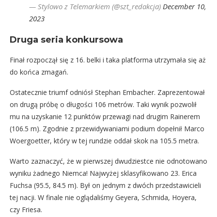
— Stylowo z Telemarkiem (@szt_redakcja)
December 10,
2023
Druga seria konkursowa
Finał rozpoczął się z 16. belki i taka platforma utrzymała się aż
do końca zmagań.
Ostatecznie triumf odniósł Stephan Embacher. Zaprezentował
on drugą próbę o długości 106 metrów. Taki wynik pozwolił
mu na uzyskanie 12 punktów przewagi nad drugim Rainerem
(106.5 m). Zgodnie z przewidywaniami podium dopełnił Marco
Woergoetter, który w tej rundzie oddał skok na 105.5 metra.
Warto zaznaczyć, że w pierwszej dwudziestce nie odnotowano
wyniku żadnego Niemca! Najwyżej sklasyfikowano 23. Erica
Fuchsa (95.5, 84.5 m). Był on jednym z dwóch przedstawicieli
tej nacji. W finale nie oglądaliśmy Geyera, Schmida, Hoyera,
czy Friesa.