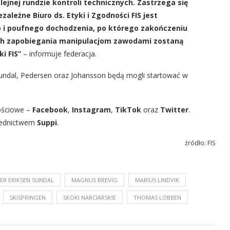
ejnej rundzie kontroli technicznych. Zastrzega się
ezależne Biuro ds. Etyki i Zgodności FIS jest
 i poufnego dochodzenia, po którego zakończeniu
ych zapobiegania manipulacjom zawodami zostaną
i FIS”
– informuje federacja.
 Sundal, Pedersen oraz Johansson będą mogli startować w
ościowe –
Facebook
,
Instagram
,
TikTok
oraz
Twitter
.
rednictwem
Suppi
.
źródło: FIS
ER ERIKSEN SUNDAL
MAGNUS BREVIG
MARIUS LINDVIK
SKISPRINGEN
SKOKI NARCIARSKIE
THOMAS LOBBEN