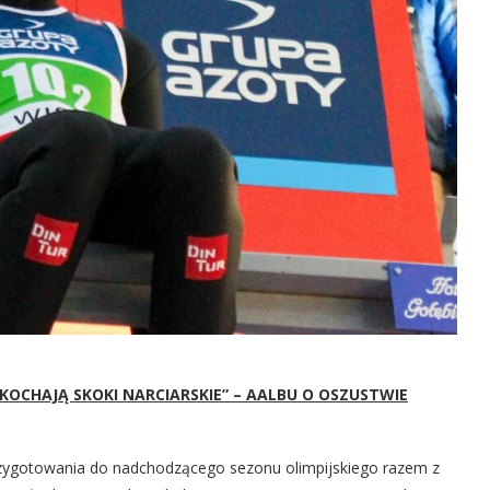
 KOCHAJĄ SKOKI NARCIARSKIE” – AALBU O OSZUSTWIE
gotowania do nadchodzącego sezonu olimpijskiego razem z