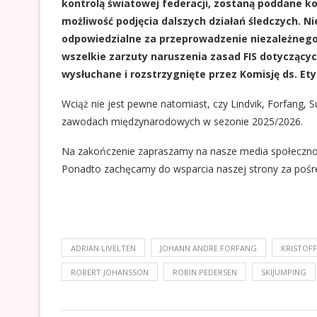
kontrolą światowej federacji, zostaną poddane kol
możliwość podjęcia dalszych działań śledczych.
Ni
odpowiedzialne za przeprowadzenie niezależnego
wszelkie zarzuty naruszenia zasad FIS dotycząc
wysłuchane i rozstrzygnięte przez Komisję ds. Etyk
Wciąż nie jest pewne natomiast, czy Lindvik, Forfang,
zawodach międzynarodowych w sezonie 2025/2026.
Na zakończenie zapraszamy na nasze media społeczn
Ponadto zachęcamy do wsparcia naszej strony za poś
ADRIAN LIVELTEN
JOHANN ANDRE FORFANG
KRISTOFF
ROBERT JOHANSSON
ROBIN PEDERSEN
SKIJUMPING