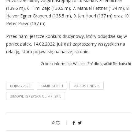
Pozostałe lokaty zajęli następująco: 5. Markus Eisenbichler
(139.5 m), 6. Timi Zajc (130.5 m), 7. Manuel Fettner (134 m), 8.
Halvor Egner Granerud (135.5 m), 9. Jan Hoerl (137 m) oraz 10.
Peter Prevc (137 m).
Przed nami jeszcze konkurs drużynowy, który odbędzie się w
poniedziałek, 14.02.2022. Już dziś zapraszamy wszystkich na
relację, która pojawi się na naszej stronie.
Źródło informacji: Własne; Źródło grafiki: Berkutschi
BEIJING 2022
KAMIL STOCH
MARIUS LINDVIK
ZIMOWE IGRZYSKA OLIMPIJSKIE
0