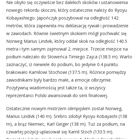
Nie obyło się oczywiście bez dalekich skoków i ustanowienia
nowego rekordu skoczni, który ostatecznie należy do Ryoyu
Kobayashiego. Japończyk poszybował na odległość 142
metrów, która zapewniła mu deklasację rywali i prowadzenie
w zawodach. Równie świetnym skokiem mógł pochwalić się
Norweg Marius Lindvik, który oddał skok na odległość 140.5
metra i tym samym zajmował 2. miejsce. Trzecie miejsce na
podium należało do Słoweńca Timiego Zajca (138.5 m). Warto
zaznaczyć, iż niewiele do podium, bo jedynie 0.4 punktu
brakowało Kamilowi Stochowi (137.5 m). Różnice pomiędzy
zawodnikami były bardzo małe, a emocje olbrzymie.
Pozytywną wiadomością jest także ta, iż wszyscy
reprezentanci Polski awansowali do serii finałowej.
Ostatecznie nowym mistrzem olimpijskim został Norweg,
Marius Lindivk (140 m). Srebro zdobył Ryoyu Kobayashi (138
m), a brąz Niemiec, Karl Geiger (138 m). Tuż za podium, na
czwartej pozycji uplasował się Kamil Stoch (133.5 m).