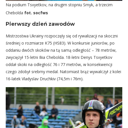
Na podium Tsvyetkov, na drugim stopniu Smyk, a trzecim
Chebolda
fot. socfws
Pierwszy dzień zawodów
Mistrzostwa Ukrainy rozpoczęły się od rywalizacji na skoczni
średniej o rozmiarze K75 (HS83). W konkursie juniorów, po
oddaniu dwóch skoków na tą samą odległość – 78 metrów,
zwyciężył 15-letni Iliia Chebolda. 18-letni Denys Tsvyetkov
oddał skoki na odległość 76 i 77 metrów, w konsekwencji
czego zdobył srebrny medal. Natomiast brąz wywalczył z kolei
16-latek Vladyslav Druchkiv (74,5m i 76m).