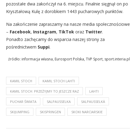
pozostałe dwa zakończył na 6. miejscu. Finalnie sięgnął on po
Kryształową Kulę z dorobkiem 1443 pucharowych punktów.
Na zakończenie zapraszamy na nasze media społecznościowe
–
Facebook
,
Instagram
,
TikTok
oraz
Twitter
.
Ponadto zachęcamy do wsparcia naszej strony za
pośrednictwem
Suppi
.
źródło: informacja własna, Eurosport Polska, TVP Sport, sport.interia.pl
KAMIL STOCH
KAMIL STOCH LAHTI
KAMIL STOCH: PRZEŻYJMY TO JESZCZE RAZ
LAHTI
PUCHAR ŚWIATA
SALPAUSSELKA
SALPAUSSELKÄ
SKIJUMPING
SKISPRINGEN
SKOKI NARCIARSKIE