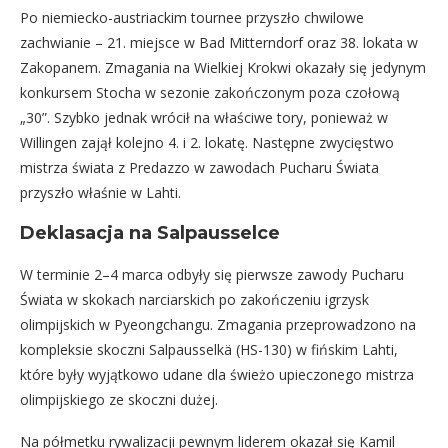
Po niemiecko-austriackim tournee przyszło chwilowe
zachwianie – 21. miejsce w Bad Mitterndorf oraz 38. lokata w
Zakopanem. Zmagania na Wielkiej Krokwi okazały się jedynym
konkursem Stocha w sezonie zakończonym poza czołową
„30”. Szybko jednak wrócił na właściwe tory, ponieważ w
Willingen zajął kolejno 4. i 2. lokatę. Następne zwycięstwo
mistrza świata z Predazzo w zawodach Pucharu Świata
przyszło właśnie w Lahti.
Deklasacja na Salpausselce
W terminie 2–4 marca odbyły się pierwsze zawody Pucharu
Świata w skokach narciarskich po zakończeniu igrzysk
olimpijskich w Pyeongchangu. Zmagania przeprowadzono na
kompleksie skoczni Salpausselkä (HS-130) w fińskim Lahti,
które były wyjątkowo udane dla świeżo upieczonego mistrza
olimpijskiego ze skoczni dużej.
Na półmetku rywalizacji pewnym liderem okazał się Kamil