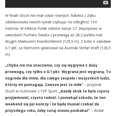
W finale Stoch nie miał sobie równych. Rakieta z Zębu
zdeklasowała swoich rywali szybując na odległość 134
metrów. W efekcie Polak odniósł swoje 27. zwycięstwo w
zawodach Pucharu Świata z przewagą aż 28,2 punktu nad
drugim Markusem Eisenbichlerem (129,5 m). Z kolei o zaledwie
0,1 pkt. za Niemcem uplasował się Austriak Stefan Kraft (128,5
m).
„Chyba nie ma znaczenia, czy się wygrywa z dużą
przewagą, czy tylko o 0,1 pkt. Wygrana jest wygraną. To
nagroda dla mnie, dla całego zespołu i wszystkich ludzi,
którzy mi pomagają. Zawsze jest to miłe”
– przyznał
Stoch w rozmowie z TVP Sport.
„Każdy skok to była czysta
przyjemność, czysta radość. I poniekąd szkoda, że ten
weekend się już kończy i że będę musiał czekać do
przyszłego roku, żeby tutaj znowu poskakać”
– dodał