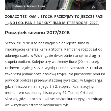
ZOBACZ TEŻ:
KAMIL STOCH: PRZEŻYJMY TO JESZCZE RAZ!
– „NO I CO, PANIE BORKU?” (BAD MITTERNDORF, 2020)
Początek sezonu 2017/2018
Sezon 2017/2018 to bez wątpienia najlepsza zima w
imponującej karierze Kamila Stocha. Kampanię rozpoczął od
udanego startu w Wiśle, gdzie dwukrotnie stanął na drugim
stopniu podium. Kolejne trzy weekendy Ruce (20. miejsce),
Nizhnym Tagile (15. & 7. wynik) i Titisee-Neustadt (6. rezultat)
zakończył jednak poza czołową trójką. Na pucharowe podium
powrócił podczas przedświątecznej rywalizacji w Engelbergu,
gdzie finiszował na na jego 3. i 2. stopniu. Kulminacyjnym
momentem sezonu był historyczny 69. Turniej Czterech
Skoczni, gdzie Stoch okazał się bezkonkurencyjny, triumfując
we wszystkich czterech konkursach cyklu.