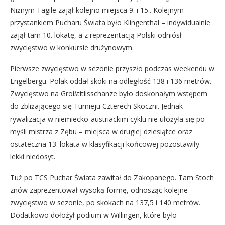
Niżnym Tagile zajął kolejno miejsca 9. i 15.. Kolejnym
przystankiem Pucharu Świata było Klingenthal – indywidualnie
zajął tam 10. lokatę, a z reprezentacją Polski odniósł
zwycięstwo w konkursie drużynowym.
Pierwsze zwycięstwo w sezonie przyszło podczas weekendu w
Engelbergu. Polak oddał skoki na odległość 138 i 136 metrów.
Zwycięstwo na Großtitlisschanze było doskonałym wstępem
do zbliżającego się Turnieju Czterech Skoczni. Jednak
rywalizacja w niemiecko-austriackim cyklu nie ułożyła się po
myśli mistrza z Zębu – miejsca w drugiej dziesiątce oraz
ostateczna 13. lokata w klasyfikacji końcowej pozostawiły
lekki niedosyt.
Tuż po TCS Puchar Świata zawitał do Zakopanego. Tam Stoch
znów zaprezentował wysoką formę, odnosząc kolejne
zwycięstwo w sezonie, po skokach na 137,5 i 140 metrów.
Dodatkowo dołożył podium w Willingen, które było