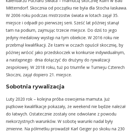
kalendarzu Pucharu Świata – mamucią skocznię Kulm w Bad
Mitterndorf. Skocznia od początku nie była dla Stocha łaskawa.
W 2006 roku podczas mistrzostw świata w lotach zajął 35.
miejsce i odpadł po pierwszej serii. Sześć lat później stanął
tam na podium, zajmując trzecie miejsce. Do dziś to jego
jedyny medalowy występ na tym obiekcie. W 2016 roku nie
przebrnął kwalifikacji. Ze łzami w oczach opuścił skocznię, by
później wrócić jako przedskoczek w konkursie indywidualnym,
a następnego dnia dołączyć do drużyny do rywalizacji
zespołowej. W 2018 roku, tuż po triumfie w Turnieju Czterech
Skoczni, zajął dopiero 21. miejsce.
Sobotnia rywalizacja
Luty 2020 rok – kolejna próba oswojenia mamuta. Już
piątkowe kwalifikacje pokazały, że weekend nie będzie należał
do łatwych. Ostatecznie zostały one odwołane z powodu
niekorzystnych warunków. W sobotę warunki nadal były
zmienne. Na półmetku prowadził Karl Geiger po skoku na 230