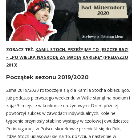
ZOBACZ TEŻ:
KAMIL STOCH: PRZEŻYJMY TO JESZCZE RAZ!
– „PO WIELKĄ NAGRODĘ ZA SWOJĄ KARIERĘ” (PREDAZZO
2013)
Początek sezonu 2019/2020
Zima 2019/2020 rozpoczęła się dla Kamila Stocha obiecująco.
Już podczas pierwszego weekendu w Wiśle stanął na podium i
zajął 3. miejsce w konkursie drużynowym. Dzień później
powtórzył sukces w zawodach indywidualnych. Kolejne
tygodnie przyniosły stabilne występy w czołowej dwudziestce.
Po inauguracji w Polsce skoczkowie przenieśli się do Ruki,
gdzie Stoch uplasował się na 16. pozycji, a następnie w