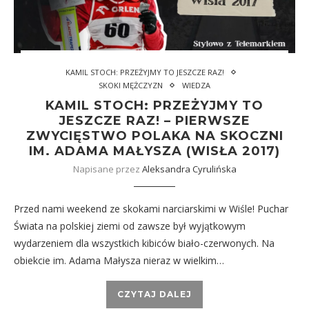
KAMIL STOCH: PRZEŻYJMY TO JESZCZE RAZ!
SKOKI MĘŻCZYZN
WIEDZA
KAMIL STOCH: PRZEŻYJMY TO
JESZCZE RAZ! – PIERWSZE
ZWYCIĘSTWO POLAKA NA SKOCZNI
IM. ADAMA MAŁYSZA (WISŁA 2017)
Napisane przez
Aleksandra Cyrulińska
Przed nami weekend ze skokami narciarskimi w Wiśle! Puchar
Świata na polskiej ziemi od zawsze był wyjątkowym
wydarzeniem dla wszystkich kibiców biało-czerwonych. Na
obiekcie im. Adama Małysza nieraz w wielkim…
CZYTAJ DALEJ