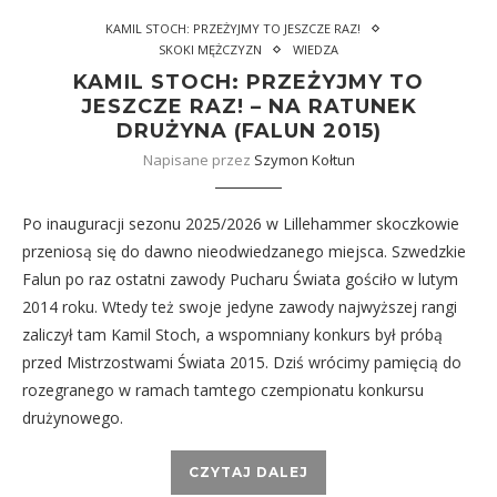
KAMIL STOCH: PRZEŻYJMY TO JESZCZE RAZ!
SKOKI MĘŻCZYZN
WIEDZA
KAMIL STOCH: PRZEŻYJMY TO
JESZCZE RAZ! – NA RATUNEK
DRUŻYNA (FALUN 2015)
Napisane przez
Szymon Kołtun
Po inauguracji sezonu 2025/2026 w Lillehammer skoczkowie
przeniosą się do dawno nieodwiedzanego miejsca. Szwedzkie
Falun po raz ostatni zawody Pucharu Świata gościło w lutym
2014 roku. Wtedy też swoje jedyne zawody najwyższej rangi
zaliczył tam Kamil Stoch, a wspomniany konkurs był próbą
przed Mistrzostwami Świata 2015. Dziś wrócimy pamięcią do
rozegranego w ramach tamtego czempionatu konkursu
drużynowego.
CZYTAJ DALEJ