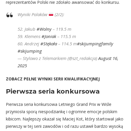
reprezentantów Polski nie zdołało awansować do konkursu.
Wyniki Polaków
(2/2):
52. Jakub
#Wolny
– 119.5 m
59. Klemens
#Joniak
– 115.5 m
60. Andrzej
#Stękała
– 114.5 m
#skijumpingfamily
#skijumping
— Stylowo z Telemarkiem (@szt_redakcja)
August 16,
2025
ZOBACZ PEŁNE WYNIKI SERII KWALIFIKACYJNEJ
Pierwsza seria konkursowa
Pierwsza seria konkursowa Letniego Grand Prix w Wiśle
przyniosła sporą niespodziankę i ogromne emocje polskim
kibicom. Najlepszy okazał się Maciej Kot, który startował jako
pierwszy w tej serii zawodów i od razu ustawił bardzo wysoką