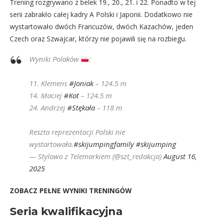
Trening rozgrywano z belek 19., 20., 21. i 22. Ponadto w tej
serii zabrakło całej kadry A Polski i Japonii. Dodatkowo nie
wystartowało dwóch Francuzów, dwóch Kazachów, jeden
Czech oraz Szwajcar, którzy nie pojawili się na rozbiegu.
Wyniki Polaków
:
11. Klemens
#Joniak
– 124.5 m
14. Maciej
#Kot
– 124.5 m
24. Andrzej
#Stękała
– 118 m
Reszta reprezentacji Polski nie
wystartowała.
#skijumpingfamily
#skijumping
— Stylowo z Telemarkiem (@szt_redakcja)
August 16,
2025
ZOBACZ PEŁNE WYNIKI TRENINGÓW
Seria kwalifikacyjna