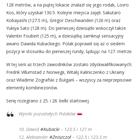
128 metrów, a na piątej lokacie znalazł się jego rodak, Lovro
Kos, który uzyskał 130.5. Kolejne miejsca zajęli: Sakutaro
Kobayashi (127.5 m), Gregor Deschwanden (126 m) oraz
Yukiya Sato (128 m). Do pierwszej dziesiątki wskoczył także
Valentin Foubert (125 m), a dziesiątkę zamknął sensacyjny
awans Dawida Kubackiego. Polak poprawił się aż o siedem
pozycji w stosunku do pierwszej rundy, lądując na 127. metrze.
W tej serii aż trzech zawodników zostało zdyskwalifikowanych:
Fredrik Villumstad z Norwegii, Witalij Kaliniczenko z Ukrainy
oraz Władimir Zografski z Bułgarii – wszyscy za nieprzepisowe
elementy kombinezonów.
Serię rozegrano z 25. i 26. belki startowej.
Wyniki pozostałych Polaków
:
10. Dawid
#Kubacki
– 123.5 i 127 m
12. Aleksander
#Zniszczoł
– 122.5 i 123.5 m