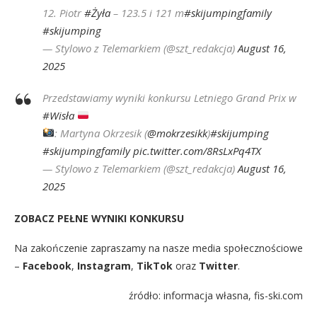
12. Piotr
#Żyła
– 123.5 i 121 m
#skijumpingfamily
#skijumping
— Stylowo z Telemarkiem (@szt_redakcja)
August 16,
2025
Przedstawiamy wyniki konkursu Letniego Grand Prix w
#Wisła
: Martyna Okrzesik (
@mokrzesikk
)
#skijumping
#skijumpingfamily
pic.twitter.com/8RsLxPq4TX
— Stylowo z Telemarkiem (@szt_redakcja)
August 16,
2025
ZOBACZ PEŁNE WYNIKI KONKURSU
Na zakończenie zapraszamy na nasze media społecznościowe
–
Facebook
,
Instagram
,
TikTok
oraz
Twitter
.
źródło: informacja własna, fis-ski.com