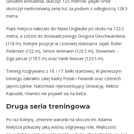
Giovanni Bresadola, skacząc 125 metrów. Julijan Smid
skończył niedocenianą serię tuż za podium z odległością 128.5
metra.
Piąte miejsce należało do Maxa Unglaube po skoku na 122.5
metra, a szóste do doświadczonego Gregora Deschwandena
(118 m). Kolejne pozycje w czołowej dziesiątce zajęli: Robin
Pedersen (122 m), Simon Ammann (123.5 m), Słoweniec –
Ziga Jancar (118.5 m) oraz Yanik Wasser (123.5 m).
Trening rozgrywano z 18. i 17. belki startowej. W pierwszym
treningu zabrakło całej kadry Polski i Finlandii oraz czterech
Japończyków. Natomiast reprezentujący Słowację, Hektor
Kapustik, również nie pojawił się na belce.
Druga seria treningowa
Po raz kolejny, zmienne warunki na skoczni im. Adama
Małysza pokazały jaką ważną odgrywają rolę. Większość