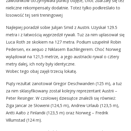
zawodników otrzymywała punkty odjęte, choć zdarzały się też
nieliczne rekompensaty dodatnie. Toteż tylko podkreślało to
losowość tej serii treningowej
Najlepiej poradził sobie Julijan Smid z Austrii. Uzyskał 129.5
metra i z łatwością wyprzedził rywali. Tuż za nim uplasował się
Luca Roth ze skokiem na 127 metra. Podium uzupełnił Robin
Pedersen, ex aequo z Niklasem Bachlingerem. Choć Norweg
wylądował na 121,5 metrze, a jego austriacki rywal o cztery
metry dalej, ich noty były identyczne.
Wobec tego obaj zajęli trzecią lokatę.
Piąty rezultat zanotował Gregor Deschwanden (125 m), a tuż
za nim sklasyfikowany został kolejny reprezentant Austrii –
Peter Resinger. W czołowej dziesiątce znaleźli się również:
Ziga Jancar ze Słowenii (124,5 m), Andrew Urlaub (123,5 m),
Antti Aalto z Finlandii (123,5 m) oraz Norweg – Fredrik
Villumstad (124 m).