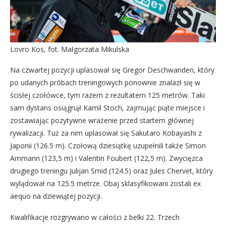
Lovro Kos, fot. Małgorzata Mikulska
Na czwartej pozycji uplasował się Gregor Deschwanden, który
po udanych próbach treningowych ponownie znalazł się w
ścisłej czołówce, tym razem z rezultatem 125 metrów. Taki
sam dystans osiągnął Kamil Stoch, zajmując piąte miejsce i
zostawiając pozytywne wrażenie przed startem głównej
rywalizacji. Tuż za nim uplasował się Sakutaro Kobayashi z
Japonii (126.5 m). Czołową dziesiątkę uzupełnili także Simon
Ammann (123,5 m) i Valentin Foubert (122,5 m). Zwycięzca
drugiego treningu Julijan Smid (124.5) oraz Jules Chervet, który
wylądował na 125.5 metrze. Obaj sklasyfikowani zostali ex
aequo na dziewiątej pozycji.
Kwalifikacje rozgrywano w całości z belki 22. Trzech