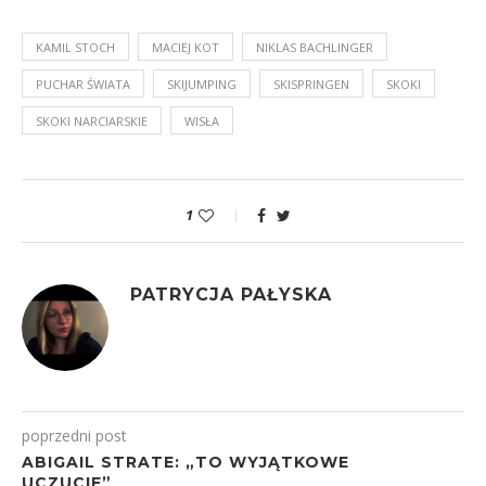
KAMIL STOCH
MACIEJ KOT
NIKLAS BACHLINGER
PUCHAR ŚWIATA
SKIJUMPING
SKISPRINGEN
SKOKI
SKOKI NARCIARSKIE
WISŁA
1
PATRYCJA PAŁYSKA
poprzedni post
ABIGAIL STRATE: „TO WYJĄTKOWE
UCZUCIE”