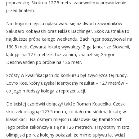
poprzeczkę. Skok na 127.5 metra zapewnił mu prowadzenie
przed finałem.
Na drugim miejscu uplasowało się aż dwóch zawodników –
Sakutaro Kobayashi oraz Niklas Bachlinger. Skok Austriaka to
najdłuższa próba całego weekendu. Bachlinger poszybował na
130.5 metr. Czwartą lokatę wywalczył Ziga Jancar ze Słowenii,
lądując na 127. metrze. Tuż za nim, znalazł się Gregor
Deschwanden po próbie na 126 metr.
Szósty w kwalifikacjach do konkursu był zwycięzca tej rundy,
Lovro Kos, który uzyskał identyczny rezultat – 127 metrów –
co jego młodszy kolega z reprezentacji.
Do ścisłej czołówki dołączył także Roman Koudelka. Czeski
skoczek osiągnął 127.5 metra, co dało mu siódmą lokatę w
klasyfikacji. Na ósmym miejscu uplasował się Kamil Stoch –
jego próba zakończyła się na 126 metrach. Trzykrotny mistrz
olimpijski po raz kolejny pokazał, że mimo upływu lat wciąż