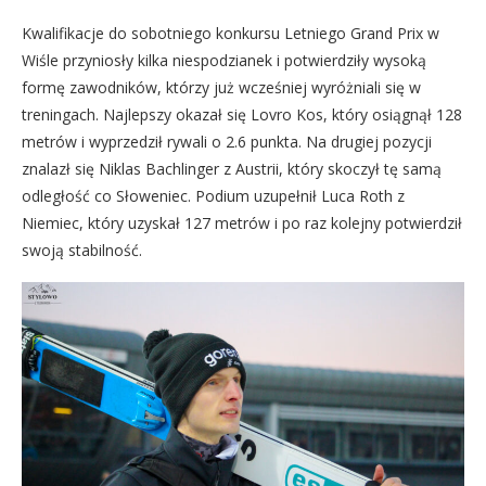
Kwalifikacje do sobotniego konkursu Letniego Grand Prix w
Wiśle przyniosły kilka niespodzianek i potwierdziły wysoką
formę zawodników, którzy już wcześniej wyróżniali się w
treningach. Najlepszy okazał się Lovro Kos, który osiągnął 128
metrów i wyprzedził rywali o 2.6 punkta. Na drugiej pozycji
znalazł się Niklas Bachlinger z Austrii, który skoczył tę samą
odległość co Słoweniec. Podium uzupełnił Luca Roth z
Niemiec, który uzyskał 127 metrów i po raz kolejny potwierdził
swoją stabilność.