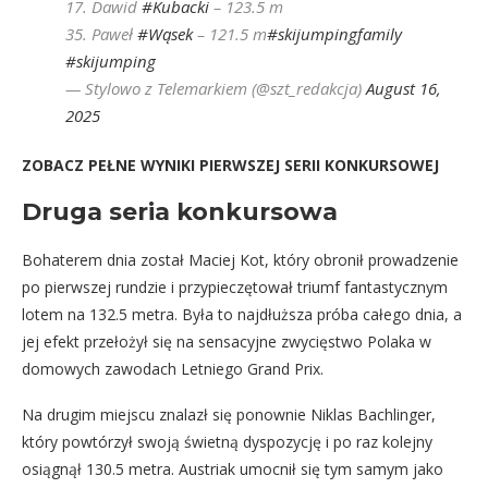
17. Dawid
#Kubacki
– 123.5 m
35. Paweł
#Wąsek
– 121.5 m
#skijumpingfamily
#skijumping
— Stylowo z Telemarkiem (@szt_redakcja)
August 16,
2025
ZOBACZ PEŁNE WYNIKI PIERWSZEJ SERII KONKURSOWEJ
Druga seria konkursowa
Bohaterem dnia został Maciej Kot, który obronił prowadzenie
po pierwszej rundzie i przypieczętował triumf fantastycznym
lotem na 132.5 metra. Była to najdłuższa próba całego dnia, a
jej efekt przełożył się na sensacyjne zwycięstwo Polaka w
domowych zawodach Letniego Grand Prix.
Na drugim miejscu znalazł się ponownie Niklas Bachlinger,
który powtórzył swoją świetną dyspozycję i po raz kolejny
osiągnął 130.5 metra. Austriak umocnił się tym samym jako