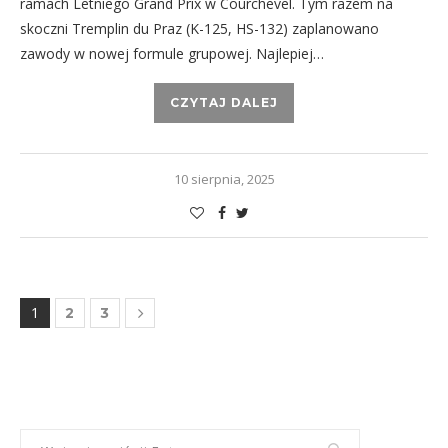
ramach Letniego Grand Prix w Courchevel. Tym razem na
skoczni Tremplin du Praz (K-125, HS-132) zaplanowano
zawody w nowej formule grupowej. Najlepiej…
CZYTAJ DALEJ
10 sierpnia, 2025
1
2
3