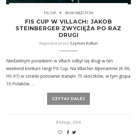
FIS CUP
SKOKI MĘŻCZYZN
FIS CUP W VILLACH: JAKOB
STEINBERGER ZWYCIĘŻA PO RAZ
DRUGI
Napisane przez
Szymon Kołtun
Niedzielnym porankiem w Villach odbył się drugi w ten
weekend konkurs rangi FIS Cup. Na Villacher Alpenarenie (K-90,
HS-97) w szranki ponownie stanęło 75 skoczków, w tym grupa
10 Polaków.…
CZYTAJ DALEJ
8 lutego, 2026