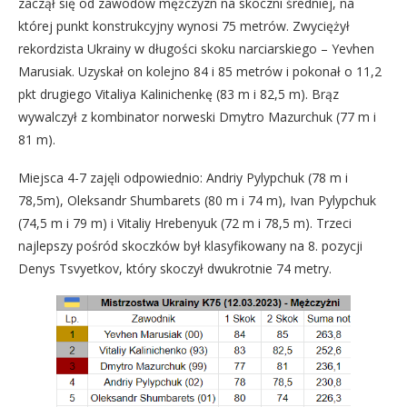
zaczął się od zawodów mężczyzn na skoczni średniej, na
której punkt konstrukcyjny wynosi 75 metrów. Zwyciężył
rekordzista Ukrainy w długości skoku narciarskiego – Yevhen
Marusiak. Uzyskał on kolejno 84 i 85 metrów i pokonał o 11,2
pkt drugiego Vitaliya Kalinichenkę (83 m i 82,5 m). Brąz
wywalczył z kombinator norweski Dmytro Mazurchuk (77 m i
81 m).
Miejsca 4-7 zajęli odpowiednio: Andriy Pylypchuk (78 m i
78,5m), Oleksandr Shumbarets (80 m i 74 m), Ivan Pylypchuk
(74,5 m i 79 m) i Vitaliy Hrebenyuk (72 m i 78,5 m). Trzeci
najlepszy pośród skoczków był klasyfikowany na 8. pozycji
Denys Tsvyetkov, który skoczył dwukrotnie 74 metry.