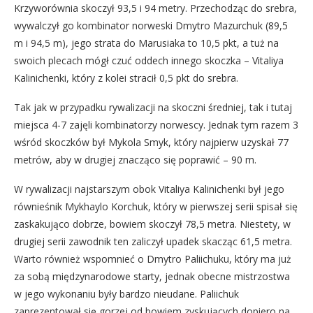
Krzyworównia skoczył 93,5 i 94 metry. Przechodząc do srebra,
wywalczył go kombinator norweski Dmytro Mazurchuk (89,5
m i 94,5 m), jego strata do Marusiaka to 10,5 pkt, a tuż na
swoich plecach mógł czuć oddech innego skoczka – Vitaliya
Kalinichenki, który z kolei stracił 0,5 pkt do srebra.
Tak jak w przypadku rywalizacji na skoczni średniej, tak i tutaj
miejsca 4-7 zajęli kombinatorzy norwescy. Jednak tym razem 3
wśród skoczków był Mykola Smyk, który najpierw uzyskał 77
metrów, aby w drugiej znacząco się poprawić – 90 m.
W rywalizacji najstarszym obok Vitaliya Kalinichenki był jego
równieśnik Mykhaylo Korchuk, który w pierwszej serii spisał się
zaskakująco dobrze, bowiem skoczył 78,5 metra. Niestety, w
drugiej serii zawodnik ten zaliczył upadek skacząc 61,5 metra.
Warto również wspomnieć o Dmytro Paliichuku, który ma już
za sobą międzynarodowe starty, jednak obecne mistrzostwa
w jego wykonaniu były bardzo nieudane. Paliichuk
zaprezentował się gorzej od bowiem zyskujących dopiero na