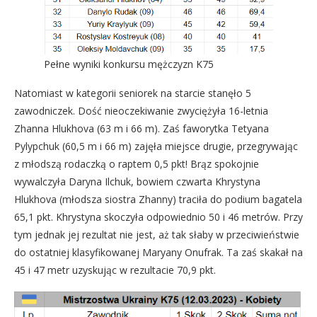
Pełne wyniki konkursu mężczyzn K75
Natomiast w kategorii seniorek na starcie stanęło 5
zawodniczek. Dość nieoczekiwanie zwyciężyła 16-letnia
Zhanna Hlukhova (63 m i 66 m). Zaś faworytka Tetyana
Pylypchuk (60,5 m i 66 m) zajęła miejsce drugie, przegrywając
z młodszą rodaczką o raptem 0,5 pkt! Brąz spokojnie
wywalczyła Daryna Ilchuk, bowiem czwarta Khrystyna
Hlukhova (młodsza siostra Zhanny) traciła do podium bagatela
65,1 pkt. Khrystyna skoczyła odpowiednio 50 i 46 metrów. Przy
tym jednak jej rezultat nie jest, aż tak słaby w przeciwieństwie
do ostatniej klasyfikowanej Maryany Onufrak. Ta zaś skakał na
45 i 47 metr uzyskując w rezultacie 70,9 pkt.