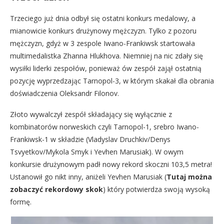
Trzeciego już dnia odbył się ostatni konkurs medalowy, a
mianowicie konkurs drużynowy mężczyzn. Tylko z pozoru
mężczyzn, gdyż w 3 zespole Iwano-Frankiwsk startowała
multimedalistka Zhanna Hlukhova. Niemniej na nic zdały się
wysiłki liderki zespołów, ponieważ ów zespół zajął ostatnią
pozycję wyprzedzając Tarnopol-3, w którym skakał dla obrania
doświadczenia Oleksandr Filonov.
Złoto wywalczył zespół składający się wyłącznie z
kombinatorów norweskich czyli Tarnopol-1, srebro Iwano-
Frankiwsk-1 w składzie (Vladyslav Druchkiv/Denys
Tsvyetkov/Mykola Smyk i Yevhen Marusiak). W owym
konkursie drużynowym padł nowy rekord skoczni 103,5 metra!
Ustanowił go nikt inny, aniżeli Yevhen Marusiak (
Tutaj można
zobaczyć rekordowy skok
) który potwierdza swoją wysoką
formę.