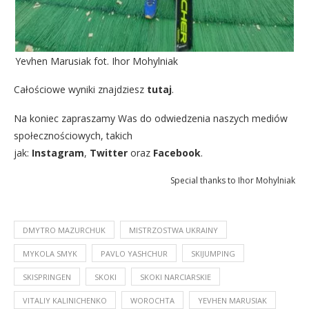
Yevhen Marusiak fot. Ihor Mohylniak
Całościowe wyniki znajdziesz
tutaj
.
Na koniec zapraszamy Was do odwiedzenia naszych mediów
społecznościowych, takich
jak:
Instagram
,
Twitter
oraz
Facebook
.
Special thanks to Ihor Mohylniak
DMYTRO MAZURCHUK
MISTRZOSTWA UKRAINY
MYKOLA SMYK
PAVLO YASHCHUR
SKIJUMPING
SKISPRINGEN
SKOKI
SKOKI NARCIARSKIE
VITALIY KALINICHENKO
WOROCHTA
YEVHEN MARUSIAK