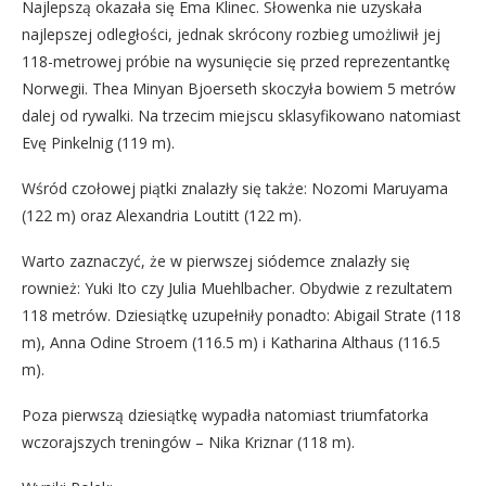
Najlepszą okazała się Ema Klinec. Słowenka nie uzyskała
najlepszej odległości, jednak skrócony rozbieg umożliwił jej
118-metrowej próbie na wysunięcie się przed reprezentantkę
Norwegii. Thea Minyan Bjoerseth skoczyła bowiem 5 metrów
dalej od rywalki. Na trzecim miejscu sklasyfikowano natomiast
Evę Pinkelnig (119 m).
Wśród czołowej piątki znalazły się także: Nozomi Maruyama
(122 m) oraz Alexandria Loutitt (122 m).
Warto zaznaczyć, że w pierwszej siódemce znalazły się
rownież: Yuki Ito czy Julia Muehlbacher. Obydwie z rezultatem
118 metrów. Dziesiątkę uzupełniły ponadto: Abigail Strate (118
m), Anna Odine Stroem (116.5 m) i Katharina Althaus (116.5
m).
Poza pierwszą dziesiątkę wypadła natomiast triumfatorka
wczorajszych treningów – Nika Kriznar (118 m).