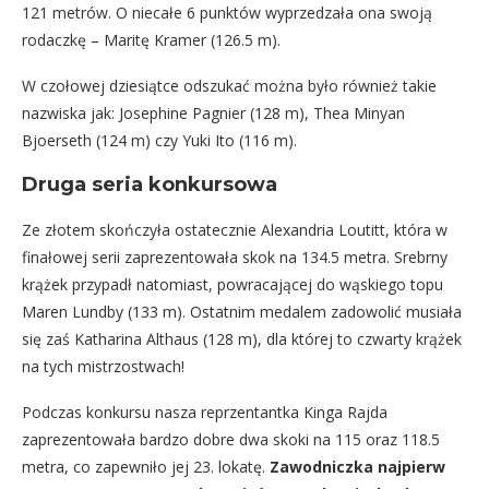
121 metrów. O niecałe 6 punktów wyprzedzała ona swoją
rodaczkę – Maritę Kramer (126.5 m).
W czołowej dziesiątce odszukać można było również takie
nazwiska jak: Josephine Pagnier (128 m), Thea Minyan
Bjoerseth (124 m) czy Yuki Ito (116 m).
Druga seria konkursowa
Ze złotem skończyła ostatecznie Alexandria Loutitt, która w
finałowej serii zaprezentowała skok na 134.5 metra. Srebrny
krążek przypadł natomiast, powracającej do wąskiego topu
Maren Lundby (133 m). Ostatnim medalem zadowolić musiała
się zaś Katharina Althaus (128 m), dla której to czwarty krążek
na tych mistrzostwach!
Podczas konkursu nasza reprzentantka Kinga Rajda
zaprezentowała bardzo dobre dwa skoki na 115 oraz 118.5
metra, co zapewniło jej 23. lokatę.
Zawodniczka najpierw