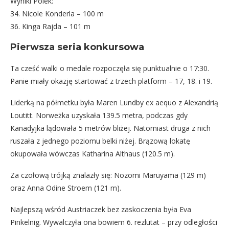
Wyniki Polek:
34. Nicole Konderla – 100 m
36. Kinga Rajda – 101 m
Pierwsza seria konkursowa
Ta cześć walki o medale rozpoczęła się punktualnie o 17:30.
Panie miały okazję startować z trzech platform – 17, 18. i 19.
Liderką na półmetku była Maren Lundby ex aequo z Alexandrią
Loutitt. Norweżka uzyskała 139.5 metra, podczas gdy
Kanadyjka lądowała 5 metrów bliżej. Natomiast druga z nich
ruszała z jednego poziomu belki niżej. Brązową lokatę
okupowała wówczas Katharina Althaus (120.5 m).
Za czołową trójką znalazły się: Nozomi Maruyama (129 m)
oraz Anna Odine Stroem (121 m).
Najlepszą wśród Austriaczek bez zaskoczenia była Eva
Pinkelnig. Wywalczyła ona bowiem 6. rezlutat – przy odległości