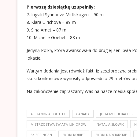
Pierwszą dziesiątkę uzupełniły:
7. Ingvild Synnoeve Midtskogen – 90 m
8. Klara Ulrichova – 89 m
9. Sina Arnet – 87 m
10. Michelle Goebel – 88 m
Jedyną Polką, która awansowała do drugiej serii była 
lokacie.
Wartym dodania jest również fakt, iż zeszłoroczna srebr
skoki konkursowe wynosiły odpowiednio 79 metrów ora 8
Na zakończenie zapraszamy Was na nasze media społ
ALEXANDRIA LOUTITT
CANADA
JULIA MUEHLBACHER
MISTRZOSTWA ŚWIATA JUNIORÓW
NATALIA SŁOWIK
N
SKISPRINGEN
SKOKI KOBIET
SKOKI NARCIARSKIE