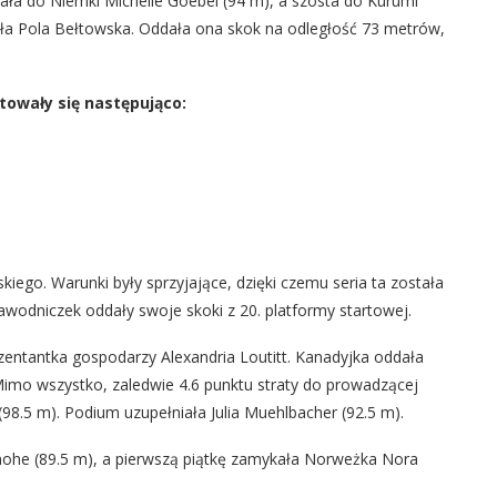
żała do Niemki Michelle Goebel (94 m), a szósta do Kurumi
ała Pola Bełtowska. Oddała ona skok na odległość 73 metrów,
towały się następująco:
iego. Warunki były sprzyjające, dzięki czemu seria ta została
wodniczek oddały swoje skoki z 20. platformy startowej.
ezentantka gospodarzy Alexandria Loutitt. Kanadyjka oddała
Mimo wszystko, zaledwie 4.6 punktu straty do prowadzącej
(98.5 m). Podium uzupełniała Julia Muehlbacher (92.5 m).
inohe (89.5 m), a pierwszą piątkę zamykała Norweżka Nora