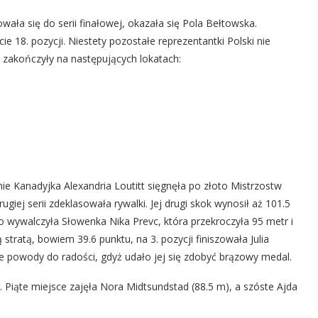
wała się do serii finałowej, okazała się Pola Bełtowska.
cie 18. pozycji. Niestety pozostałe reprezentantki Polski nie
y zakończyły na następujących lokatach:
nie Kanadyjka Alexandria Loutitt sięgnęła po złoto Mistrzostw
ugiej serii zdeklasowała rywalki. Jej drugi skok wynosił aż 101.5
ebro wywalczyła Słowenka Nika Prevc, która przekroczyła 95 metr i
stratą, bowiem 39.6 punktu, na 3. pozycji finiszowała Julia
e powody do radości, gdyż udało jej się zdobyć brązowy medal.
. Piąte miejsce zajęła Nora Midtsundstad (88.5 m), a szóste Ajda