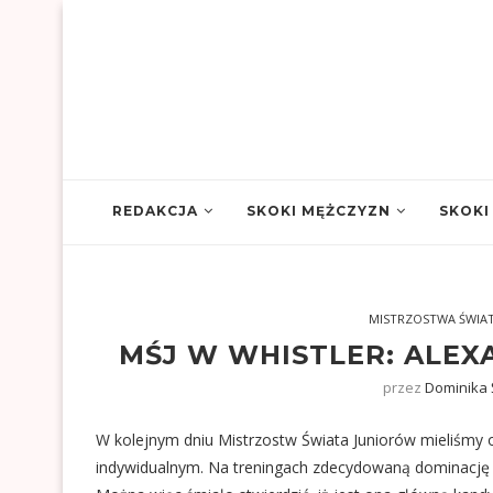
REDAKCJA
SKOKI MĘŻCZYZN
SKOKI
MISTRZOSTWA ŚWIA
MŚJ W WHISTLER: ALEX
przez
Dominika
W kolejnym dniu Mistrzostw Świata Juniorów mieliśmy 
indywidualnym. Na
treningach
zdecydowaną dominację n