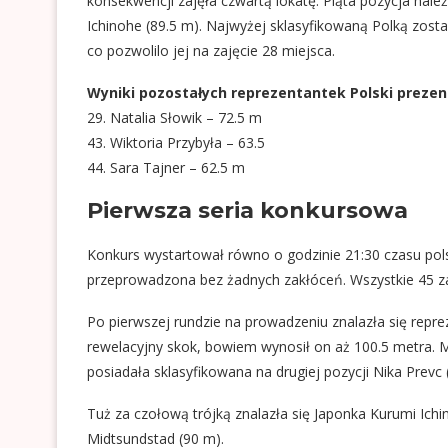
konsekwencji zajęła czwartą lokatę. Piąta pozycja nale
Ichinohe (89.5 m). Najwyżej sklasyfikowaną Polką zost
co pozwolilo jej na zajęcie 28 miejsca.
Wyniki pozostałych reprezentantek Polski prezen
29. Natalia Słowik – 72.5 m
43. Wiktoria Przybyła – 63.5
44. Sara Tajner – 62.5 m
Pierwsza seria konkursowa
Konkurs wystartował równo o godzinie 21:30 czasu polsk
przeprowadzona bez żadnych zakłóceń. Wszystkie 45 za
Po pierwszej rundzie na prowadzeniu znalazła się repr
rewelacyjny skok, bowiem wynosił on aż 100.5 metra. 
posiadała sklasyfikowana na drugiej pozycji Nika Prevc 
Tuż za czołową trójką znalazła się Japonka Kurumi Ich
Midtsundstad (90 m).