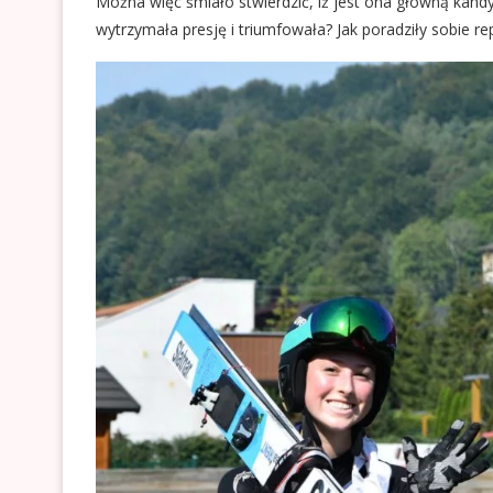
Można więc śmiało stwierdzić, iż jest ona główną kan
wytrzymała presję i triumfowała? Jak poradziły sobie r