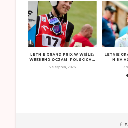
LA
LETNIE GRAND PRIX W WIŚLE:
LETNIE GR
INÓW PO
WEEKEND OCZAMI POLSKICH...
NIKA V
!
5 sierpnia, 2026
2 
26
F