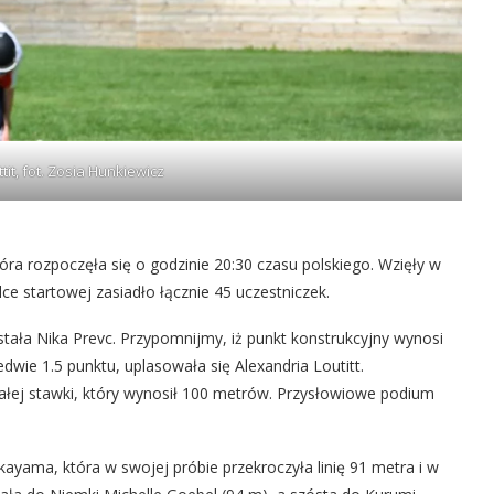
tit, fot. Zosia Hunkiewicz
óra rozpoczęła się o godzinie 20:30 czasu polskiego. Wzięły w
lce startowej zasiadło łącznie 45 uczestniczek.
stała Nika Prevc. Przypomnijmy, iż punkt konstrukcyjny wynosi
dwie 1.5 punktu, uplasowała się Alexandria Loutitt.
ałej stawki, który wynosił 100 metrów. Przysłowiowe podium
ayama, która w swojej próbie przekroczyła linię 91 metra i w