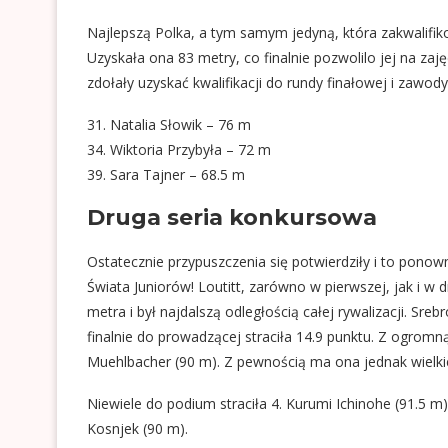
Najlepszą Polka, a tym samym jedyną, która zakwalifiko
Uzyskała ona 83 metry, co finalnie pozwolilo jej na zaję
zdołały uzyskać kwalifikacji do rundy finałowej i zawod
31. Natalia Słowik – 76 m
34. Wiktoria Przybyła – 72 m
39. Sara Tajner – 68.5 m
Druga seria konkursowa
Ostatecznie przypuszczenia się potwierdziły i to ponow
Świata Juniorów! Loutitt, zarówno w pierwszej, jak i w dr
metra i był najdalszą odległością całej rywalizacji. Sr
finalnie do prowadzącej straciła 14.9 punktu. Z ogromną 
Muehlbacher (90 m). Z pewnością ma ona jednak wielki
Niewiele do podium straciła 4. Kurumi Ichinohe (91.5 m)
Kosnjek (90 m).