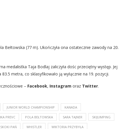
Pola Bełtowska (77 m). Ukończyła ona ostatecznie zawody na 20.
na medalistka Taja Bodlaj zaliczyła dośc przeciętny występ. Jej
3.5 metra, co sklasyfikowało ją wyłącznie na 19. pozycji.
ecznościowe –
Facebook
,
Instagram
oraz
Twitter
.
JUNIOR WORLD CHAMPIONSHIP
KANADA
IKA PREVC
POLA BEŁTOWSKA
SARA TAJNER
SKIJUMPING
SKOKI PAŃ
WHISTLER
WIKTORIA PRZYBYŁA