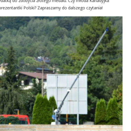
dydatką do zdobycia złotego medalu. Czy młoda Kanadyjka
eprezentantki Polski? Zapraszamy do dalszego czytania!