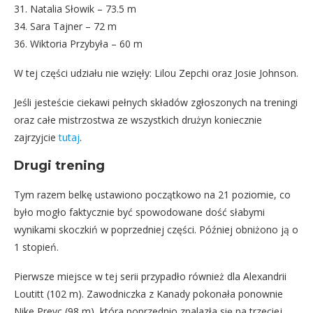
31. Natalia Słowik – 73.5 m
34. Sara Tajner – 72 m
36. Wiktoria Przybyła – 60 m
W tej części udziału nie wzięły: Lilou Zepchi oraz Josie Johnson.
Jeśli jesteście ciekawi pełnych składów zgłoszonych na treningi
oraz całe mistrzostwa ze wszystkich drużyn koniecznie
zajrzyjcie
tutaj
.
Drugi trening
Tym razem belkę ustawiono początkowo na 21 poziomie, co
było mogło faktycznie być spowodowane dość słabymi
wynikami skoczkiń w poprzedniej części. Później obniżono ją o
1 stopień.
Pierwsze miejsce w tej serii przypadło również dla Alexandrii
Loutitt (102 m). Zawodniczka z Kanady pokonała ponownie
Nike Prevc (98 m), która poprzednio znalazła się na trzeciej