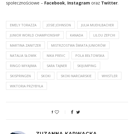
społecznościowe –
Facebook
,
Instagram
oraz
Twitter
.
EMELY TORAZZA
JOSIE JOHNSON
JULIA MUEHLBACHER
JUNIOR WORLD CHAMPIONSHIP
KANADA
LILOU ZEPCHI
MARTINA ZANITZER
MISTRZOSTWA ŚWIATA JUNIORÓW
NATALIA SŁOWIK
NIKA PREVC
POLA BEŁTOWSKA
RINGO MIYAJIMA
SARA TAJNER
SKIJUMPING
SKISPRINGEN
SKOKI
SKOKI NARCIARSKIE
WHISTLER
WIKTORIA PRZYBYŁA
1
ZUZANNA KARWACKA