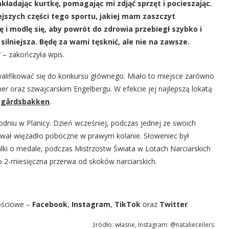
kładając kurtkę, pomagając mi zdjąć sprzęt i pocieszając.
jszych części tego sportu, jakiej mam zaszczyt
ę i modlę się, aby powrót do zdrowia przebiegł szybko i
ilniejsza. Będę za wami tęsknić, ale nie na zawsze.
”
– zakończyła wpis.
kwalifikować się do konkursu głównego. Miało to miejsce zarówno
 oraz szwajcarskim Engelbergu. W efekcie jej najlepszą lokatą
sgårdsbakken
.
odniu w Planicy. Dzień wcześniej, podczas jednej ze swoich
zerwał więzadło poboczne w prawym kolanie. Słoweniec był
ki o medale, podczas Mistrzostw Świata w Lotach Narciarskich
o 2-miesięczna przerwa od skoków narciarskich.
ościowe –
Facebook
,
Instagram
,
TikTok
oraz
Twitter
źródło: własne, Instagram: @natalieceilers