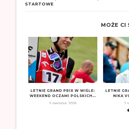
STARTOWE
MOŻE CI
A PIUSA
LETNIE GRAND PRIX W WIŚLE:
LETNIE GR
WEEKEND OCZAMI POLSKICH...
NIKA V
5 sierpnia, 2026
2 