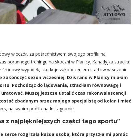
rodowy wieczór, za pośrednictwem swojego profilu na
as porannego treningu na skoczni w Planicy. Kanadyjka straciła
e środowy wypadek, skutkuje zakończeniem startów w sezonie
ę zakończyć sezon wcześniej. Dziś rano w Planicy miałam
portu. Pochodząc do lądowania, straciłam równowagę i
 uratować. Muszę jeszcze ustalić czas rekonwalescencji
 zostać zbadanym przez mojego specjalistę od kolan i mieć
ers, na swoim profilu na Instagramie.
a z najpiękniejszych części tego sportu”
e serce rozgrzała każda osoba, która przyszła mi pomóc