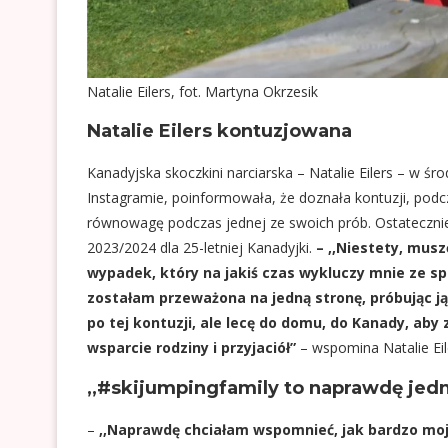
Natalie Eilers, fot. Martyna Okrzesik
Natalie Eilers kontuzjowana
Kanadyjska skoczkini narciarska – Natalie Eilers – w ś
Instagramie, poinformowała, że doznała kontuzji, podcz
równowagę podczas jednej ze swoich prób. Ostateczni
2023/2024 dla 25-letniej Kanadyjki.
–
,,Niestety, musz
wypadek, który na jakiś czas wykluczy mnie ze s
zostałam przeważona na jedną stronę, próbując ją
po tej kontuzji, ale lecę do domu, do Kanady, aby
wsparcie rodziny i przyjaciół”
– wspomina Natalie Eil
,,#skijumpingfamily to naprawdę jedn
–
,,Naprawdę chciałam wspomnieć, jak bardzo moj