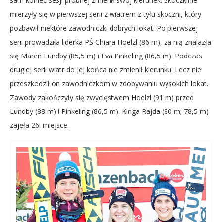
sam koniec sesji próbnej zmienił swój kierunek. Skoczkinie
mierzyły się w pierwszej serii z wiatrem z tyłu skoczni, który
pozbawił niektóre zawodniczki dobrych lokat. Po pierwszej
serii prowadziła liderka PŚ Chiara Hoelzl (86 m), za nią znalazła
się Maren Lundby (85,5 m) i Eva Pinkeling (86,5 m). Podczas
drugiej serii wiatr do jej końca nie zmienił kierunku. Lecz nie
przeszkodził on zawodniczkom w zdobywaniu wysokich lokat.
Zawody zakończyły się zwycięstwem Hoelzl (91 m) przed
Lundby (88 m) i Pinkeling (86,5 m). Kinga Rajda (80 m; 78,5 m)
zajęła 26. miejsce.