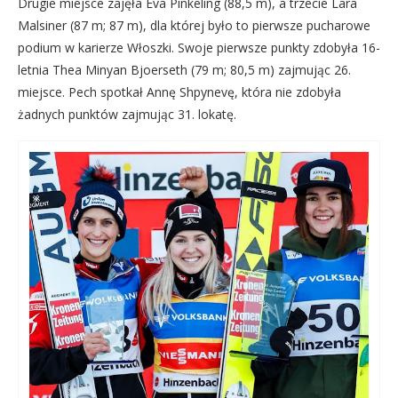
Drugie miejsce zajęła Eva Pinkeling (88,5 m), a trzecie Lara
Malsiner (87 m; 87 m), dla której było to pierwsze pucharowe
podium w karierze Włoszki. Swoje pierwsze punkty zdobyła 16-
letnia Thea Minyan Bjoerseth (79 m; 80,5 m) zajmując 26.
miejsce. Pech spotkał Annę Shpynevę, która nie zdobyła
żadnych punktów zajmując 31. lokatę.