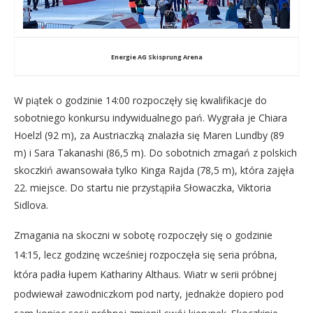
Energie AG Skisprung Arena
W piątek o godzinie 14:00 rozpoczęły się kwalifikacje do
sobotniego konkursu indywidualnego pań. Wygrała je Chiara
Hoelzl (92 m), za Austriaczką znalazła się Maren Lundby (89
m) i Sara Takanashi (86,5 m). Do sobotnich zmagań z polskich
skoczkiń awansowała tylko Kinga Rajda (78,5 m), która zajęła
22. miejsce. Do startu nie przystąpiła Słowaczka, Viktoria
Sidlova.
Zmagania na skoczni w sobotę rozpoczęły się o godzinie
14:15, lecz godzinę wcześniej rozpoczęła się seria próbna,
która padła łupem Kathariny Althaus. Wiatr w serii próbnej
podwiewał zawodniczkom pod narty, jednakże dopiero pod