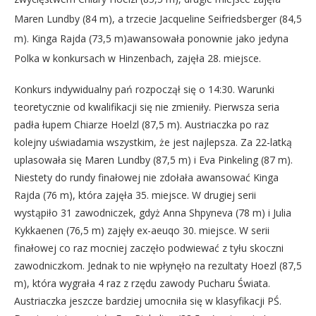
Maren Lundby (84 m), a trzecie Jacqueline Seifriedsberger (84,5
m). Kinga Rajda (73,5 m)awansowała ponownie jako jedyna
Polka w konkursach w Hinzenbach, zajęła 28. miejsce.
Konkurs indywidualny pań rozpoczął się o 14:30. Warunki
teoretycznie od kwalifikacji się nie zmieniły. Pierwsza seria
padła łupem Chiarze Hoelzl (87,5 m). Austriaczka po raz
kolejny uświadamia wszystkim, że jest najlepsza. Za 22-latką
uplasowała się Maren Lundby (87,5 m) i Eva Pinkeling (87 m).
Niestety do rundy finałowej nie zdołała awansować Kinga
Rajda (76 m), która zajęła 35. miejsce. W drugiej serii
wystąpiło 31 zawodniczek, gdyż Anna Shpyneva (78 m) i Julia
Kykkaenen (76,5 m) zajęły ex-aeuqo 30. miejsce. W serii
finałowej co raz mocniej zaczęło podwiewać z tyłu skoczni
zawodniczkom. Jednak to nie wpłynęło na rezultaty Hoezl (87,5
m), która wygrała 4 raz z rzędu zawody Pucharu Świata.
Austriaczka jeszcze bardziej umocniła się w klasyfikacji PŚ.