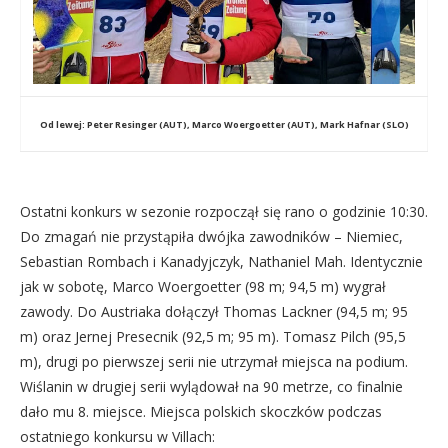
Od lewej: Peter Resinger (AUT), Marco Woergoetter (AUT), Mark Hafnar (SLO)
Ostatni konkurs w sezonie rozpoczął się rano o godzinie 10:30.
Do zmagań nie przystąpiła dwójka zawodników – Niemiec,
Sebastian Rombach i Kanadyjczyk, Nathaniel Mah. Identycznie
jak w sobotę, Marco Woergoetter (98 m; 94,5 m) wygrał
zawody. Do Austriaka dołączył Thomas Lackner (94,5 m; 95
m) oraz Jernej Presecnik (92,5 m; 95 m). Tomasz Pilch (95,5
m), drugi po pierwszej serii nie utrzymał miejsca na podium.
Wiślanin w drugiej serii wylądował na 90 metrze, co finalnie
dało mu 8. miejsce. Miejsca polskich skoczków podczas
ostatniego konkursu w Villach: