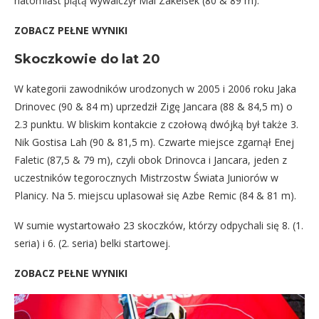
natomiast piątą wywalczył Mai Zakelsek (80 & 89 m).
ZOBACZ PEŁNE WYNIKI
Skoczkowie do lat 20
W kategorii zawodników urodzonych w 2005 i 2006 roku Jaka
Drinovec (90 & 84 m) uprzedził Zigę Jancara (88 & 84,5 m) o
2.3 punktu. W bliskim kontakcie z czołową dwójką był także 3.
Nik Gostisa Lah (90 & 81,5 m). Czwarte miejsce zgarnął Enej
Faletic (87,5 & 79 m), czyli obok Drinovca i Jancara, jeden z
uczestników tegorocznych Mistrzostw Świata Juniorów w
Planicy. Na 5. miejscu uplasował się Azbe Remic (84 & 81 m).
W sumie wystartowało 23 skoczków, którzy odpychali się 8. (1.
seria) i 6. (2. seria) belki startowej.
ZOBACZ PEŁNE WYNIKI