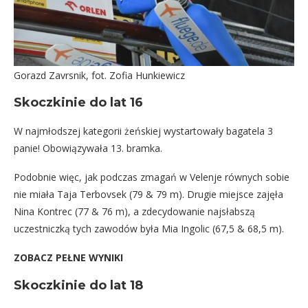
Gorazd Zavrsnik, fot. Zofia Hunkiewicz
Skoczkinie do lat 16
W najmłodszej kategorii żeńskiej wystartowały bagatela 3
panie! Obowiązywała 13. bramka.
Podobnie więc, jak podczas zmagań w Velenje równych sobie
nie miała Taja Terbovsek (79 & 79 m). Drugie miejsce zajęła
Nina Kontrec (77 & 76 m), a zdecydowanie najsłabszą
uczestniczką tych zawodów była Mia Ingolic (67,5 & 68,5 m).
ZOBACZ PEŁNE WYNIKI
Skoczkinie do lat 18