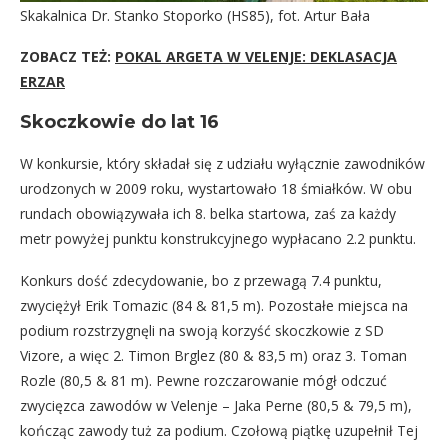
Skakalnica Dr. Stanko Stoporko (HS85), fot. Artur Bała
ZOBACZ TEŻ:
POKAL ARGETA W VELENJE: DEKLASACJA
ERZAR
Skoczkowie do lat 16
W konkursie, który składał się z udziału wyłącznie zawodników
urodzonych w 2009 roku, wystartowało 18 śmiałków. W obu
rundach obowiązywała ich 8. belka startowa, zaś za każdy
metr powyżej punktu konstrukcyjnego wypłacano 2.2 punktu.
Konkurs dość zdecydowanie, bo z przewagą 7.4 punktu,
zwyciężył Erik Tomazic (84 & 81,5 m). Pozostałe miejsca na
podium rozstrzygnęli na swoją korzyść skoczkowie z SD
Vizore, a więc 2. Timon Brglez (80 & 83,5 m) oraz 3. Toman
Rozle (80,5 & 81 m). Pewne rozczarowanie mógł odczuć
zwycięzca zawodów w Velenje – Jaka Perne (80,5 & 79,5 m),
kończąc zawody tuż za podium. Czołową piątkę uzupełnił Tej