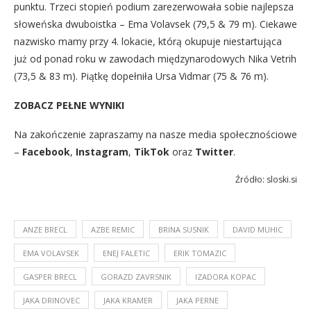
punktu. Trzeci stopień podium zarezerwowała sobie najlepsza
słoweńska dwuboistka – Ema Volavsek (79,5 & 79 m). Ciekawe
nazwisko mamy przy 4. lokacie, którą okupuje niestartująca
już od ponad roku w zawodach międzynarodowych Nika Vetrih
(73,5 & 83 m). Piątkę dopełniła Ursa Vidmar (75 & 76 m).
ZOBACZ PEŁNE WYNIKI
Na zakończenie zapraszamy na nasze media społecznościowe
–
Facebook
,
Instagram
,
TikTok
oraz
Twitter
.
Źródło: sloski.si
ANZE BRECL
AZBE REMIC
BRINA SUSNIK
DAVID MUHIC
EMA VOLAVSEK
ENEJ FALETIC
ERIK TOMAZIC
GASPER BRECL
GORAZD ZAVRSNIK
IZADORA KOPAC
JAKA DRINOVEC
JAKA KRAMER
JAKA PERNE