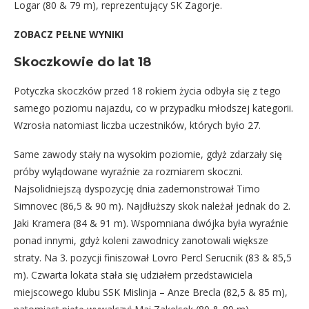
Logar (80 & 79 m), reprezentujący SK Zagorje.
ZOBACZ PEŁNE WYNIKI
Skoczkowie do lat 18
Potyczka skoczków przed 18 rokiem życia odbyła się z tego
samego poziomu najazdu, co w przypadku młodszej kategorii.
Wzrosła natomiast liczba uczestników, których było 27.
Same zawody stały na wysokim poziomie, gdyż zdarzały się
próby wylądowane wyraźnie za rozmiarem skoczni.
Najsolidniejszą dyspozycję dnia zademonstrował Timo
Simnovec (86,5 & 90 m). Najdłuższy skok należał jednak do 2.
Jaki Kramera (84 & 91 m). Wspomniana dwójka była wyraźnie
ponad innymi, gdyż koleni zawodnicy zanotowali większe
straty. Na 3. pozycji finiszował Lovro Percl Serucnik (83 & 85,5
m). Czwarta lokata stała się udziałem przedstawiciela
miejscowego klubu SSK Mislinja – Anze Brecla (82,5 & 85 m),