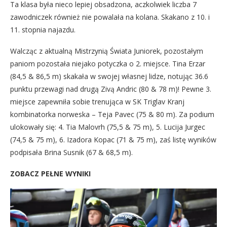
Ta klasa była nieco lepiej obsadzona, aczkolwiek liczba 7
zawodniczek również nie powalała na kolana. Skakano z 10. i
11. stopnia najazdu.
Walcząc z aktualną Mistrzynią Świata Juniorek, pozostałym
paniom pozostała niejako potyczka o 2. miejsce. Tina Erzar
(84,5 & 86,5 m) skakała w swojej własnej lidze, notując 36.6
punktu przewagi nad drugą Zivą Andric (80 & 78 m)! Pewne 3.
miejsce zapewniła sobie trenująca w SK Triglav Kranj
kombinatorka norweska – Teja Pavec (75 & 80 m). Za podium
ulokowały się: 4. Tia Malovrh (75,5 & 75 m), 5. Lucija Jurgec
(74,5 & 75 m), 6. Izadora Kopac (71 & 75 m), zaś listę wyników
podpisała Brina Susnik (67 & 68,5 m).
ZOBACZ PEŁNE WYNIKI