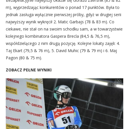
Bezapelacyjnie najlepszy okazał się Gorazd Zavrsnik (85 & 82
m), wyprzedzając konkurentów o ponad 17 punktów. Była to
jednak zasługa wyłącznie pierwszej próby, gdyż w drugiej serii
najwyższy wynik wykręcił 2. Matic Garbajs (78 & 83 m). Co
ciekawe, nie stał on na swoim schodku sam, a w towarzystwie
kolejnego kombinatora Gaspera Brecla (84,5 & 76,5 m),
współdzielącego z nim drugą pozycję. Kolejne lokaty zajęli: 4.
Taj Ekart (79,5 & 76 m), 5. David Muhic (79 & 79 m) i 6. Maj
Pagon (80 & 75 m).
ZOBACZ PEŁNE WYNIKI