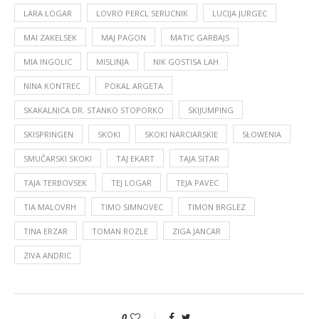
LARA LOGAR
LOVRO PERCL SERUCNIK
LUCIJA JURGEC
MAI ZAKELSEK
MAJ PAGON
MATIC GARBAJS
MIA INGOLIC
MISLINJA
NIK GOSTISA LAH
NINA KONTREC
POKAL ARGETA
SKAKALNICA DR. STANKO STOPORKO
SKIJUMPING
SKISPRINGEN
SKOKI
SKOKI NARCIARSKIE
SŁOWENIA
SMUČARSKI SKOKI
TAJ EKART
TAJA SITAR
TAJA TERBOVSEK
TEJ LOGAR
TEJA PAVEC
TIA MALOVRH
TIMO SIMNOVEC
TIMON BRGLEZ
TINA ERZAR
TOMAN ROZLE
ZIGA JANCAR
ZIVA ANDRIC
0