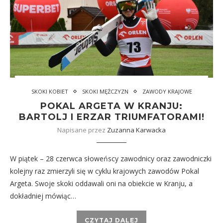
SKOKI KOBIET
SKOKI MĘŻCZYZN
ZAWODY KRAJOWE
POKAL ARGETA W KRANJU:
BARTOLJ I ERZAR TRIUMFATORAMI!
Napisane przez
Zuzanna Karwacka
W piątek – 28 czerwca słoweńscy zawodnicy oraz zawodniczki
kolejny raz zmierzyli się w cyklu krajowych zawodów Pokal
Argeta. Swoje skoki oddawali oni na obiekcie w Kranju, a
dokładniej mówiąc…
CZYTAJ DALEJ