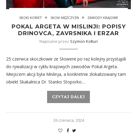
SKOKI KOBIET
SKOKI MĘŻCZYZN
ZAWODY KRAJOWE
POKAL ARGETA W MISLINJI: POPISY
DRINOVCA, ZAVRSNIKA I ERZAR
Napisane przez
Szymon Kołtun
25 czerwca skoczkowie ze Słowenii po raz kolejny przystąpili
do rywalizacji w cyklu krajowych zawodów Pokal Argeta.
Miejscem akcji była Mislinja, a konkretnie zlokalizowany tam
obiekt Skakalnica Dr. Stanko Stoporko…
CZYTAJ DALEJ
26 czerwca, 2024