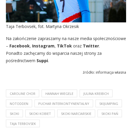
Taja Terbovsek, fot. Martyna Okrzesik
Na zakończenie zapraszamy na nasze media społecznościowe
–
Facebook
,
Instagram
,
TikTok
oraz
Twitter
.
Ponadto zachęcamy do wsparcia naszej strony za
pośrednictwem
Suppi
.
źródło: informacja własna
CAROLINE CHOR
HANNAH WIEGELE
JULINA KREIBICH
NOTODDEN
PUCHAR INTERKONTYNENTALNY
SKIJUMPING
SKOKI
SKOKI KOBIET
SKOKI NARCIARSKIE
SKOKI PAŃ
TAJA TERBOVSEK