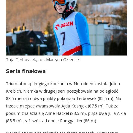
Taja Terbovsek, fot. Martyna Okrzesik
Seria finałowa
Triumfatorką drugiego konkursu w Notodden została Julina
Kreibich. Niemka w drugiej serii poszybowała na odległość
88.5 metra i o dwa punkty pokonała Terbovsek (85.5 m). Na
trzecie miejsce awansowała Ajda Kosnjek (87.5 m). Tuż za
podium znalazła się Anne Häckel (83.5 m), piąta była Julia Aikia
(85.5 m), zaś szósta Leonie Runggaldier (86 m).