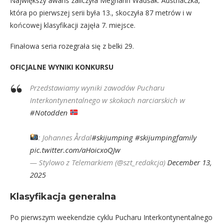
Największy awans zaliczyła Meghann Wadsak. Austriaczka,
która po pierwszej serii była 13., skoczyła 87 metrów i w
końcowej klasyfikacji zajęła 7. miejsce.
Finałowa seria rozegrała się z belki 29.
OFICJALNE WYNIKI KONKURSU
Przedstawiamy wyniki zawodów Pucharu
Interkontynentalnego w skokach narciarskich w
#Notodden
: Johannes Årdal
#skijumping
#skijumpingfamily
pic.twitter.com/aHoicxoQJw
— Stylowo z Telemarkiem (@szt_redakcja)
December 13,
2025
Klasyfikacja generalna
Po pierwszym weekendzie cyklu Pucharu Interkontynentalnego