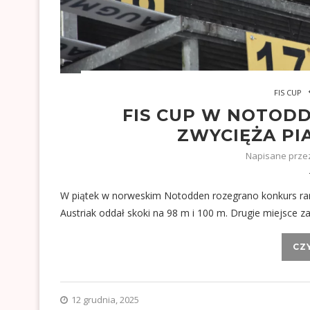
FIS CUP
FIS CUP W NOTOD
ZWYCIĘŻA P
Napisane prz
W piątek w norweskim Notodden rozegrano konkurs rang
Austriak oddał skoki na 98 m i 100 m. Drugie miejsce z
CZ
12 grudnia, 2025