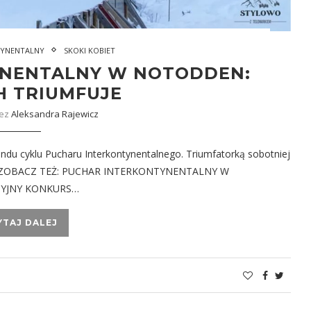
TYNENTALNY
SKOKI KOBIET
YNENTALNY W NOTODDEN:
H TRIUMFUJE
zez
Aleksandra Rajewicz
ndu cyklu Pucharu Interkontynentalnego. Triumfatorką sobotniej
bich. ZOBACZ TEŻ: PUCHAR INTERKONTYNENTALNY W
CYJNY KONKURS…
YTAJ DALEJ