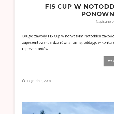
FIS CUP W NOTOD
PONOWNI
Napisane 
Drugie zawody FIS Cup w norweskim Notodden zakończ
zaprezentował bardzo równą formę, oddając w konkursi
reprezentantów…
CZ
13 grudnia, 2025