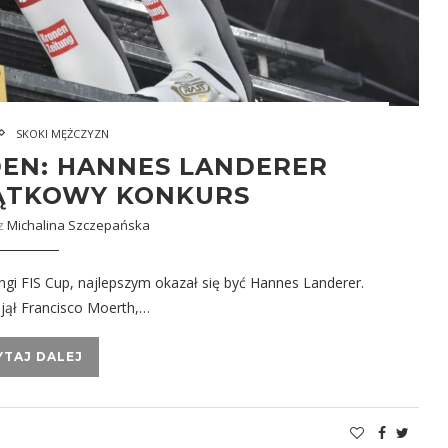
SKOKI MĘŻCZYZN
DEN: HANNES LANDERER
IĄTKOWY KONKURS
ez
Michalina Szczepańska
i FIS Cup, najlepszym okazał się być Hannes Landerer.
ajął Francisco Moerth,…
YTAJ DALEJ