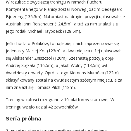
W rezultacie zwycięzcą treningu w ramach Pucharu
Kontynentalnego w Planicy został Norweg Joacim Oedegaard
Bjoereng (136,5m). Natomiast na drugiej pozycji uplasował się
Austriak Janni Reisenauer (124,5m), a tuż za nim znalazł się
jego rodak Michael Hayboeck (128,5m).
Jeśli chodzi o Polaków, to najlepiej z nich zaprezentował się
jedenasty Maciej Kot (123m), a dwa miejsca niżej uplasował
się Aleksander Zniszczoł (120m). Szesnastą pozcyję objął
Andrzej Stękała (116,5m), a Jakub Wolny (113,5m) był
dwudziesty czwarty. Oprócz tego Klemens Murańka (122m)
sklasyfikowany został na dwudziestym szóstym miejscu, a za
nim znalazł się Tomasz Pilch (118m).
Trening w całości rozegrano z 10. platformy startowej. W
treningu wzięło udział 42 zawodników.
Seria próbna
Z uwagi na silny wiatr seria próbna została odwołana.