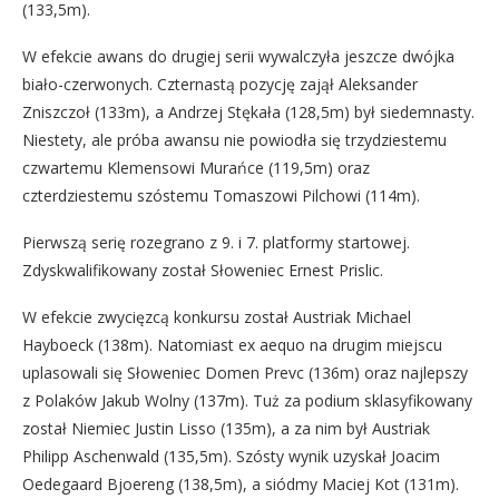
(133,5m).
W efekcie awans do drugiej serii wywalczyła jeszcze dwójka
biało-czerwonych. Czternastą pozycję zajął Aleksander
Zniszczoł (133m), a Andrzej Stękała (128,5m) był siedemnasty.
Niestety, ale próba awansu nie powiodła się trzydziestemu
czwartemu Klemensowi Murańce (119,5m) oraz
czterdziestemu szóstemu Tomaszowi Pilchowi (114m).
Pierwszą serię rozegrano z 9. i 7. platformy startowej.
Zdyskwalifikowany został Słoweniec Ernest Prislic.
W efekcie zwycięzcą konkursu został Austriak Michael
Hayboeck (138m). Natomiast ex aequo na drugim miejscu
uplasowali się Słoweniec Domen Prevc (136m) oraz najlepszy
z Polaków Jakub Wolny (137m). Tuż za podium sklasyfikowany
został Niemiec Justin Lisso (135m), a za nim był Austriak
Philipp Aschenwald (135,5m). Szósty wynik uzyskał Joacim
Oedegaard Bjoereng (138,5m), a siódmy Maciej Kot (131m).