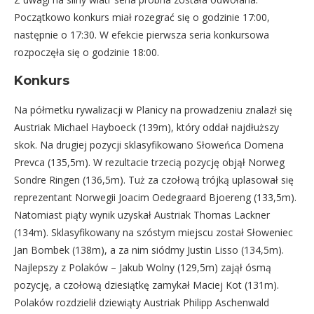
Początkowo konkurs miał rozegrać się o godzinie 17:00,
następnie o 17:30. W efekcie pierwsza seria konkursowa
rozpoczęła się o godzinie 18:00.
Konkurs
Na półmetku rywalizacji w Planicy na prowadzeniu znalazł się
Austriak Michael Hayboeck (139m), który oddał najdłuższy
skok. Na drugiej pozycji sklasyfikowano Słoweńca Domena
Prevca (135,5m). W rezultacie trzecią pozycję objął Norweg
Sondre Ringen (136,5m). Tuż za czołową trójką uplasował się
reprezentant Norwegii Joacim Oedegraard Bjoereng (133,5m).
Natomiast piąty wynik uzyskał Austriak Thomas Lackner
(134m). Sklasyfikowany na szóstym miejscu został Słoweniec
Jan Bombek (138m), a za nim siódmy Justin Lisso (134,5m).
Najlepszy z Polaków – Jakub Wolny (129,5m) zajął ósmą
pozycję, a czołową dziesiątkę zamykał Maciej Kot (131m).
Polaków rozdzielił dziewiąty Austriak Philipp Aschenwald