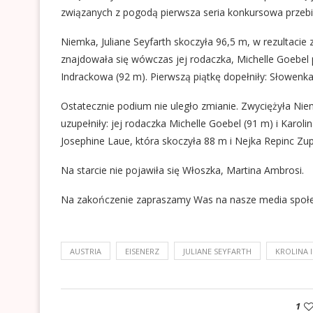
związanych z pogodą pierwsza seria konkursowa przebi
Niemka, Juliane Seyfarth skoczyła 96,5 m, w rezultacie 
znajdowała się wówczas jej rodaczka, Michelle Goebel p
Indrackowa (92 m). Pierwszą piątkę dopełniły: Słowenka
Ostatecznie podium nie uległo zmianie. Zwyciężyła Niem
uzupełniły: jej rodaczka Michelle Goebel (91 m) i Karoli
Josephine Laue, która skoczyła 88 m i Nejka Repinc Zup
Na starcie nie pojawiła się Włoszka, Martina Ambrosi.
Na zakończenie zapraszamy Was na nasze media społ
AUSTRIA
EISENERZ
JULIANE SEYFARTH
KROLINA
1