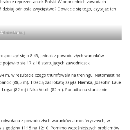
abraknie reprezentantek Polski. W poprzednich zawodach
dzisiaj odniosła zwycięstwo? Dowiecie się tego, czytając ten
 Maksim Bartolj
rozpocząć się o 8:45, jednak z powodu złych warunków
 pojawiło się 17 z 18 startujących zawodniczek.
4 m, w rezultacie czego triumfowała na treningu. Natomiast na
ancic (88,5 m). Trzecią zaś lokatę zajęła Niemka, Josephin Laue
 Logar (82 m) i Nika Vetrih (82 m). Ponadto na starcie nie
ła odwołana z powodu złych warunków atmosferycznych, w
ęty z godziny 11:15 na 12:10. Pomimo wcześniejszych problemów