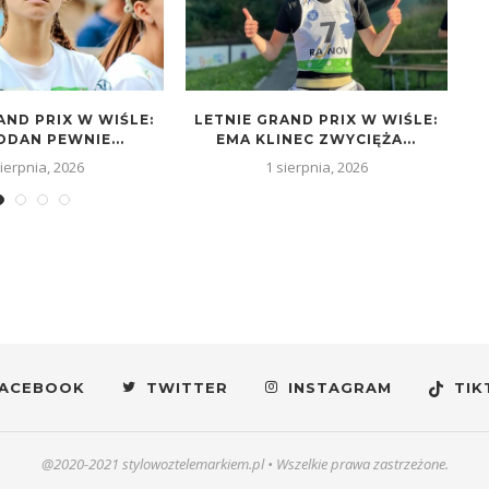
AND PRIX W WIŚLE:
LETNIE GRAND PRIX W WIŚLE:
L
ODAN PEWNIE...
EMA KLINEC ZWYCIĘŻA...
Z
sierpnia, 2026
1 sierpnia, 2026
ACEBOOK
TWITTER
INSTAGRAM
TIK
@2020-2021 stylowoztelemarkiem.pl • Wszelkie prawa zastrzeżone.