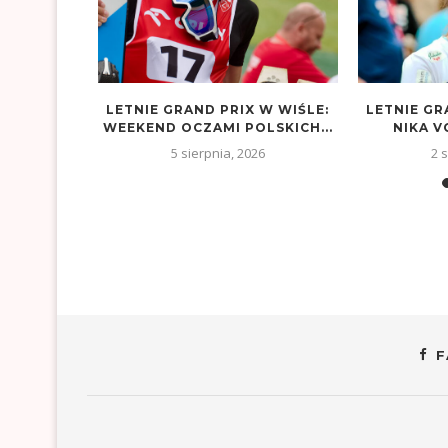
LA
LETNIE GRAND PRIX W WIŚLE:
LETNIE GR
INÓW PO
WEEKEND OCZAMI POLSKICH...
NIKA V
!
5 sierpnia, 2026
2 
26
F