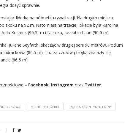
egła dosyć sprawnie.
zostając liderką na półmetku rywalizacji. Na drugim miejscu
o skoku na 92 m. Natomiast na trzeciej lokacie była Karolina
 Ajda Kosnjek (90,5 m) i Niemka, Josephin Laue (90,5 m).
ka, Juliane Seyfarth, skacząc w drugiej serii 90 metrów. Podium
na Indrackowa (86,5 m). Tuż za czołową trójką znalazły się
ancic (86,5 m).
ecznościowe –
Facebook
,
Instagram
oraz
Twitter
.
 INDRACKOWA
MICHELLE GOEBEL
PUCHAR KONTYNENTALNY