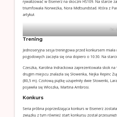
rywalizować w Eisenerz na skoczni HS109. Na starcie z
triumfowała Norweżka, Nora Midtsundstad. Która z Pań 
artykuł.
fot.
Trening
Jednoseryjna sesja treningowa przed konkursem miała 
pogodowych zaczęła się ona dopiero o 10:30. Na starcie
Czeszka, Karolina Indrackowa zaprezentowała skok na 9
drugim miejscu znalazła się Słowenka, Nejka Repinc Zup
(80,5 m). Czołową piątkę uzupełniły dwie Słowenki, Lara
pojawiła się Włoszka, Martina Ambrosi.
Konkurs
Seria próbna poprzedzająca konkurs w Eisenerz zosta
związku z tym również start konkursu został przesuni